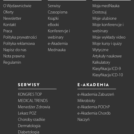
O Wydawnictwie
Serwisy
Moja medNauka
Oferty
Czasopisma
Dostosuj
Newsletter
Książki
Moje ulubione
Kontakt
eBooki
Moje konferencje i
Praca
Konferencje i
webinary
Polityka prywatności
webinary
Moje wykłady video
Polityka reklamowa
e-Akademia
Moje kursy i quizy
Napisz do nas
Mednauka
Wytyczne
Nota prawna
Artykuły naukowe
Regulamin
Kalkulatory
Klasyfikacja ICD-9
Klasyfikacja ICD-10
SERWISY
E-AKADEMIA
KONGRES TOP
e-Akademia Zaburzeń
MEDICAL TRENDS
Mikrobioty
Menedżer Zdrowia
e-Akademia POChP
Lekarz POZ
e-Akademia Chorób
Choroby rzadkie
Naczyń
Dermatologia
Diabetologia