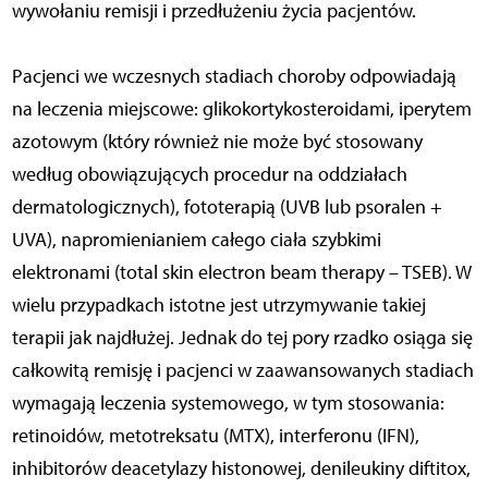
wywołaniu remisji i przedłużeniu życia pacjentów.
Pacjenci we wczesnych stadiach choroby odpowiadają
na leczenia miejscowe: glikokortykosteroidami, iperytem
azotowym (który również nie może być stosowany
według obowiązujących procedur na oddziałach
dermatologicznych), fototerapią (UVB lub psoralen +
UVA), napromienianiem całego ciała szybkimi
elektronami (total skin electron beam therapy – TSEB). W
wielu przypadkach istotne jest utrzymywanie takiej
terapii jak najdłużej. Jednak do tej pory rzadko osiąga się
całkowitą remisję i pacjenci w zaawansowanych stadiach
wymagają leczenia systemowego, w tym stosowania:
retinoidów, metotreksatu (MTX), interferonu (IFN),
inhibitorów deacetylazy histonowej, denileukiny diftitox,