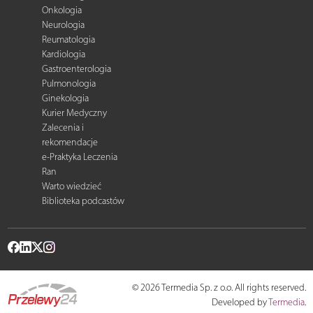
Onkologia
Neurologia
Reumatologia
Kardiologia
Gastroenterologia
Pulmonologia
Ginekologia
Kurier Medyczny
Zalecenia i
rekomendacje
e-Praktyka Leczenia
Ran
Warto wiedzieć
Biblioteka podcastów
© 2026 Termedia Sp. z o.o. All rights reserved.
Developed by
Termedia
.