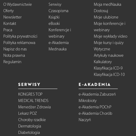
O Wydawnictwie
Serwisy
Moja medNauka
Oferty
Czasopisma
Dostosuj
Newsletter
Książki
Moje ulubione
Kontakt
eBooki
Moje konferencje i
Praca
Konferencje i
webinary
Polityka prywatności
webinary
Moje wykłady video
Polityka reklamowa
e-Akademia
Moje kursy i quizy
Napisz do nas
Mednauka
Wytyczne
Nota prawna
Artykuły naukowe
Regulamin
Kalkulatory
Klasyfikacja ICD-9
Klasyfikacja ICD-10
SERWISY
E-AKADEMIA
KONGRES TOP
e-Akademia Zaburzeń
MEDICAL TRENDS
Mikrobioty
Menedżer Zdrowia
e-Akademia POChP
Lekarz POZ
e-Akademia Chorób
Choroby rzadkie
Naczyń
Dermatologia
Diabetologia