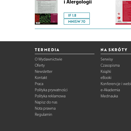
i Alergologii
IF 1.8
MNISW 70
TERMEDIA
NA SKRÓTY
O Wydawnictwie
Serwisy
Oferty
Czasopisma
Newsletter
Książki
Kontakt
eBooki
Praca
Konferencje i web
Polityka prywatności
e-Akademia
Polityka reklamowa
Mednauka
Napisz do nas
Nota prawna
Regulamin