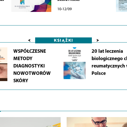
10-12/09
<
>
KSIĄŻKI
WSPÓŁCZESNE
20 lat leczenia
METODY
biologicznego 
DIAGNOSTYKI
reumatycznych
NOWOTWORÓW
Polsce
SKÓRY