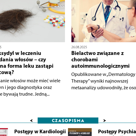
5
26.08.2025
sydyl w leczeniu
Bielactwo związane z
ania włosów – czy
chorobami
na forma leku zastąpi
autoimmunologicznymi
cową?
Opublikowane w „Dermatology
nie włosów może mieć wiele
Therapy” wyniki najnowszej
yn i jego diagnostyka oraz
metaanalizy udowodniły, że osob
e bywają trudne. Jedną...
<
>
CZASOPISMA
Postępy w Kardiologii
Postępy Psychiat