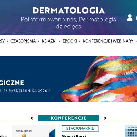
DERMATOLOGIA
Poinformowano nas, Dermatologia
dziecięca
SY
CZASOPISMA
KSIĄŻKI
EBOOKI
KONFERENCJE I WEBINARY
<
>
KONFERENCJE
STACJONARNIE
ds –
Skóra i Kości