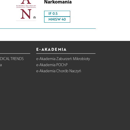
Narkomania
IF 0.5
MNISW 40
E-AKADEMIA
DICAL TRENDS
e-Akademia Zaburzeń Mikrobioty
a
e-Akademia POChP
e-Akademia Chorób Naczyń