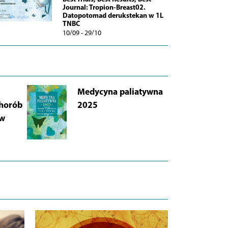
Journal: Tropion-Breast02.
Datopotomad derukstekan w 1L
TNBC
10/09 - 29/10
Medycyna paliatywna
AB
chorób
2025
Łu
 w
i 
Wy