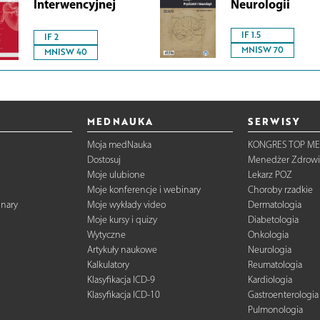
Interwencyjnej
Neurologii
IF 1.5
IF 2
MNISW 70
MNISW 40
MEDNAUKA
SERWISY
Moja medNauka
KONGRES TOP ME
Dostosuj
Menedżer Zdrowi
Moje ulubione
Lekarz POZ
Moje konferencje i webinary
Choroby rzadkie
inary
Moje wykłady video
Dermatologia
Moje kursy i quizy
Diabetologia
Wytyczne
Onkologia
Artykuły naukowe
Neurologia
Kalkulatory
Reumatologia
Klasyfikacja ICD-9
Kardiologia
Klasyfikacja ICD-10
Gastroenterologia
Pulmonologia