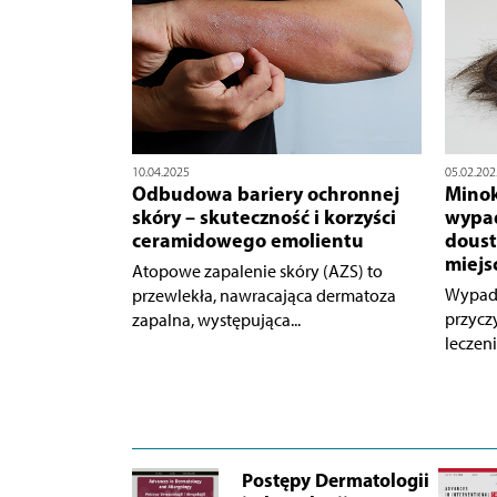
10.04.2025
05.02.202
Odbudowa bariery ochronnej
Minok
skóry – skuteczność i korzyści
wypad
ceramidowego emolientu
doust
miejs
Atopowe zapalenie skóry (AZS) to
Wypada
przewlekła, nawracająca dermatoza
przycz
zapalna, występująca...
leczeni
Postępy Dermatologii