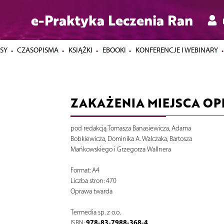
e-Praktyka Leczenia Ran
SY
CZASOPISMA
KSIĄŻKI
EBOOKI
KONFERENCJE I WEBINARY
ZAKAŻENIA MIEJSCA O
pod redakcją Tomasza Banasiewicza, Adama
Bobkiewicza, Dominika A. Walczaka, Bartosza
Mańkowskiego i Grzegorza Wallnera
Format: A4
Liczba stron: 470
Oprawa twarda
Termedia sp. z o.o.
978-83-7988-368-4
ISBN: