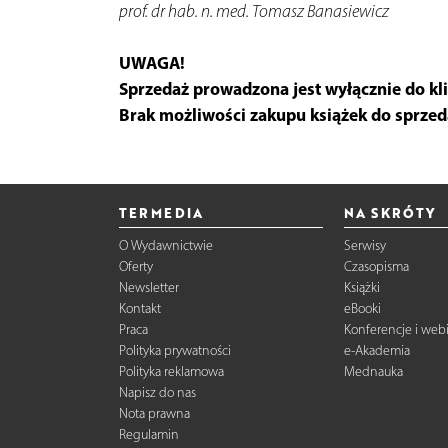
prof. dr hab. n. med. Tomasz Banasiewicz
UWAGA!
Sprzedaż prowadzona jest wyłącznie do kl
Brak możliwości zakupu książek do sprzed
TERMEDIA
NA SKRÓTY
O Wydawnictwie
Serwisy
Oferty
Czasopisma
Newsletter
Książki
Kontakt
eBooki
Praca
Konferencje i web
Polityka prywatności
e-Akademia
Polityka reklamowa
Mednauka
Napisz do nas
Nota prawna
Regulamin