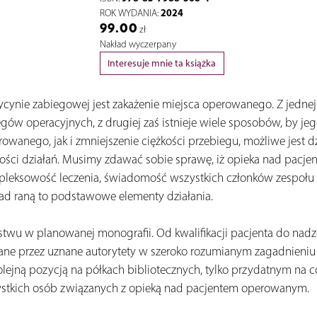
2024
ROK WYDANIA:
99.00
zł
Nakład wyczerpany
Interesuje mnie ta książka
ie zabiegowej jest zakażenie miejsca operowanego. Z jednej st
ów operacyjnych, z drugiej zaś istnieje wiele sposobów, by jeg
wanego, jak i zmniejszenie ciężkości przebiegu, możliwe jest dz
wości działań. Musimy zdawać sobie sprawę, iż opieka nad pacj
ompleksowość leczenia, świadomość wszystkich członków zespo
nad raną to podstawowe elementy działania.
twu w planowanej monografii. Od kwalifikacji pacjenta do nadzo
pisane przez uznane autorytety w szeroko rozumianym zagadnieniu
lejną pozycją na półkach bibliotecznych, tylko przydatnym na 
szystkich osób związanych z opieką nad pacjentem operowanym.