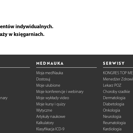
ientów indywidualnych.
aży w księgarniach.
MEDNAUKA
SERWISY
Moja medNauka
KONGRES TOP ME
Dostosuj
Menedżer Zdrowi
Moje ulubione
Lekarz POZ
Moje konferencje i webinary
Choroby rzadkie
inary
Moje wykłady video
Dermatologia
Moje kursy i quizy
Diabetologia
Wytyczne
Onkologia
Artykuły naukowe
Neurologia
Kalkulatory
Reumatologia
Klasyfikacja ICD-9
Kardiologia