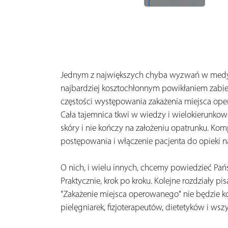
Jednym z największych chyba wyzwań w medycyn
najbardziej kosztochłonnym powikłaniem zabieg
częstości występowania zakażenia miejsca opero
Cała tajemnica tkwi w wiedzy i wielokierunko
skóry i nie kończy na założeniu opatrunku. K
postępowania i włączenie pacjenta do opieki 
O nich, i wielu innych, chcemy powiedzieć Pańs
Praktycznie, krok po kroku. Kolejne rozdziały 
"Zakażenie miejsca operowanego" nie będzie ko
pielęgniarek, fizjoterapeutów, dietetyków i w