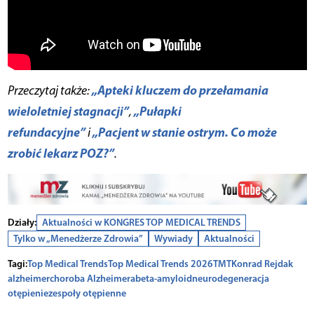
„Apteki kluczem do przełamania
Przeczytaj także:
wieloletniej stagnacji”
„Pułapki
,
refundacyjne”
„Pacjent w stanie ostrym. Co może
i
zrobić lekarz POZ?”
.
Działy:
Aktualności w KONGRES TOP MEDICAL TRENDS
Tylko w „Menedżerze Zdrowia”
Wywiady
Aktualności
Tagi:
Top Medical Trends
Top Medical Trends 2026
TMT
Konrad Rejdak
alzheimer
choroba Alzheimera
beta-amyloid
neurodegeneracja
otępienie
zespoły otępienne