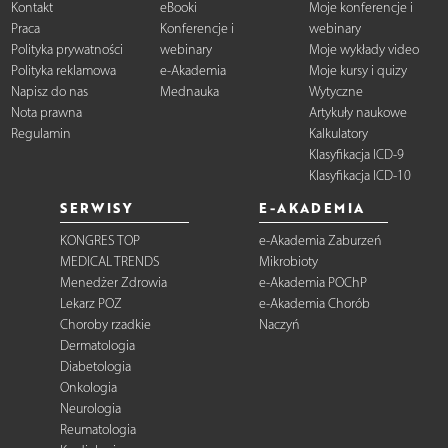
Kontakt
eBooki
Moje konferencje i
Praca
Konferencje i
webinary
Polityka prywatności
webinary
Moje wykłady video
Polityka reklamowa
e-Akademia
Moje kursy i quizy
Napisz do nas
Mednauka
Wytyczne
Nota prawna
Artykuły naukowe
Regulamin
Kalkulatory
Klasyfikacja ICD-9
Klasyfikacja ICD-10
SERWISY
E-AKADEMIA
KONGRES TOP
e-Akademia Zaburzeń
MEDICAL TRENDS
Mikrobioty
Menedżer Zdrowia
e-Akademia POChP
Lekarz POZ
e-Akademia Chorób
Choroby rzadkie
Naczyń
Dermatologia
Diabetologia
Onkologia
Neurologia
Reumatologia