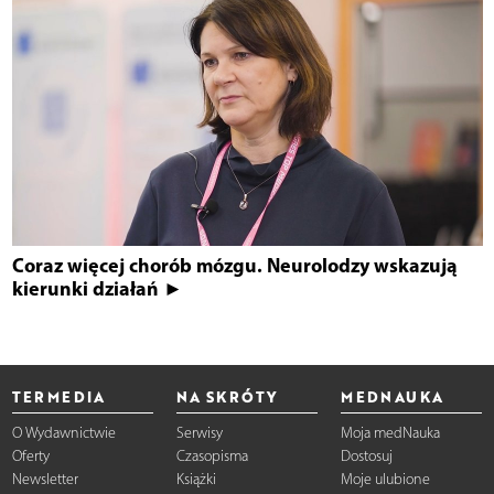
Coraz więcej chorób mózgu. Neurolodzy wskazują
kierunki działań ►
TERMEDIA
NA SKRÓTY
MEDNAUKA
O Wydawnictwie
Serwisy
Moja medNauka
Oferty
Czasopisma
Dostosuj
Newsletter
Książki
Moje ulubione