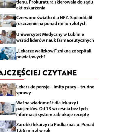
tlenu. Prokuratura skierowała do sądu
akt oskarżenia
Czerwone światło dla NFZ. Sąd oddalił
roszczenie na ponad milion złotych
Uniwersytet Medyczny w Lublinie
wśród liderów nauk farmaceutycznych
„Lekarze walizkowi” znikną ze szpitali
powiatowych?
AJCZĘŚCIEJ CZYTANE
Lekarskie pensje i limity pracy – trudne
sprawy
Ważna wiadomość dla lekarzy i
pacjentów. Od 13 września bez tych
informacji system zablokuje receptę
Zarobki lekarzy na Podkarpaciu. Ponad
1,66 mln zł w rok