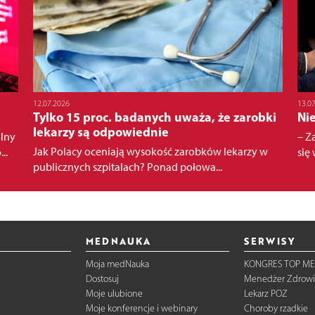
12.07.2026
13.0
Tylko 15 proc. badanych uważa, że zarobki
Ni
lekarzy są odpowiednie
lny
– Z
Jak Polacy oceniają wysokość zarobków lekarzy w
..
się 
publicznych szpitalach? Ponad połowa...
MEDNAUKA
SERWISY
Moja medNauka
KONGRES TOP ME
Dostosuj
Menedżer Zdrowi
Moje ulubione
Lekarz POZ
Moje konferencje i webinary
Choroby rzadkie