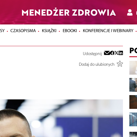
MENEDŻER ZDROWIA
SY
CZASOPISMA
KSIĄŻKI
EBOOKI
KONFERENCJE I WEBINARY
P
Udostępnij
Dodaj do ulubionych