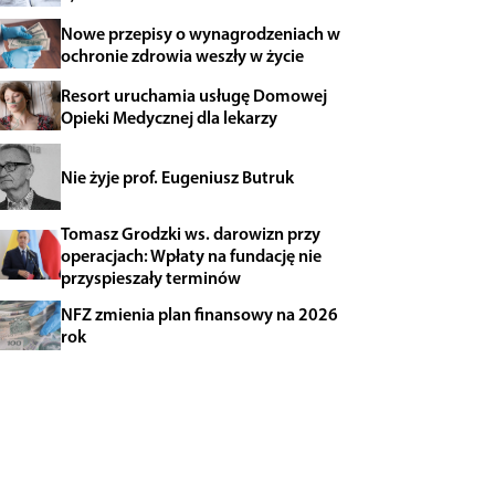
Nowe przepisy o wynagrodzeniach w
ochronie zdrowia weszły w życie
Resort uruchamia usługę Domowej
Opieki Medycznej dla lekarzy
Nie żyje prof. Eugeniusz Butruk
Tomasz Grodzki ws. darowizn przy
operacjach: Wpłaty na fundację nie
przyspieszały terminów
NFZ zmienia plan finansowy na 2026
rok