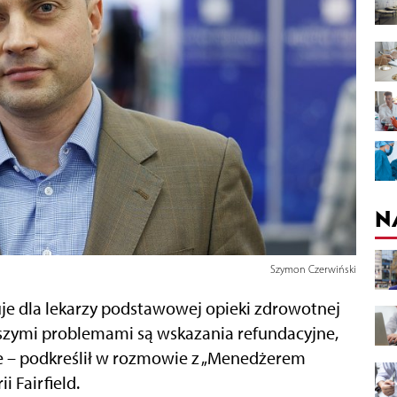
N
Szymon Czerwiński
je dla lekarzy podstawowej opieki zdrowotnej
szymi problemami są wskazania refundacyjne,
lne – podkreślił w rozmowie z „Menedżerem
 Fairfield.