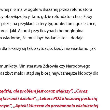
wnej nie ma w ogóle wskazanej przez refundatora
by obowiązujący. Tam, gdzie refundator chce, żeby
pisze, na przykład: cztery tygodnie. Tam, gdzie chce,
prost jaki. Akurat przy flozynach hemoglobina
 wiadomo, że musi być badanie itd. – dodaje.
la lekarzy są takie sytuacje, kiedy nie wiadomo, jak
omunikaty, Ministerstwa Zdrowia czy Narodowego
as zbyt mało i stąd się biorą najważniejsze kłopoty dla
dzia, ale problem jest coraz większy”
„Coraz
,
 kierunki działań”
„Lekarz POZ kluczową postacią
,
cznym”
„Apteki kluczem do przełamania wieloletniej
,