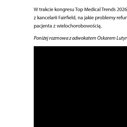
W trakcie kongresu Top Medical Trends 2026 „Menedżer Zdrowia” zapytał adwokata Oskara Lutego
z kancelarii Fairfield, na jakie problemy re
pacjenta z wielochorobowością.
Poniżej rozmowa z adwokatem Oskarem Lutym,