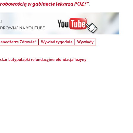
horobowością w gabinecie lekarza POZ?”
.
Menedżerze Zdrowia”
Wywiad tygodnia
Wywiady
skar Luty
pułapki refundacyjne
refundacja
flozyny