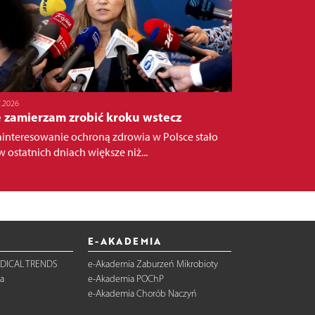
7.2026
e zamierzam zrobić kroku wstecz
ainteresowanie ochroną zdrowia w Polsce stało
w ostatnich dniach większe niż...
E-AKADEMIA
DICAL TRENDS
e-Akademia Zaburzeń Mikrobioty
a
e-Akademia POChP
e-Akademia Chorób Naczyń