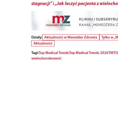
stagnacji”
„Jak leczyć pacjenta z wieloc
i
Działy:
Aktualności w Menedżer Zdrowia
Tylko w „
Aktualności
Tagi:
Top Medical Trends
Top Medical Trends 2026
TMT
O
wielochorobowość