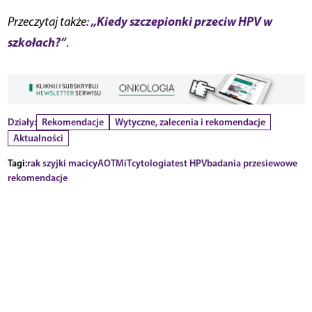
„Kiedy szczepionki przeciw HPV w
Przeczytaj także:
szkołach?”
.
Działy:
Rekomendacje
Wytyczne, zalecenia i rekomendacje
Aktualności
Tagi:
rak szyjki macicy
AOTMiT
cytologia
test HPV
badania przesiewowe
rekomendacje