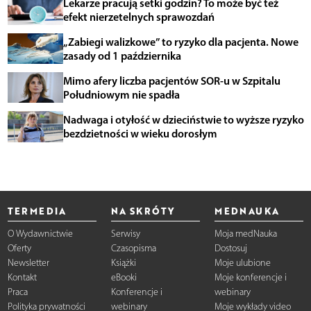
Lekarze pracują setki godzin? To może być też
efekt nierzetelnych sprawozdań
„Zabiegi walizkowe” to ryzyko dla pacjenta. Nowe
zasady od 1 października
Mimo afery liczba pacjentów SOR-u w Szpitalu
Południowym nie spadła
Nadwaga i otyłość w dzieciństwie to wyższe ryzyko
bezdzietności w wieku dorosłym
TERMEDIA
NA SKRÓTY
MEDNAUKA
O Wydawnictwie
Serwisy
Moja medNauka
Oferty
Czasopisma
Dostosuj
Newsletter
Książki
Moje ulubione
Kontakt
eBooki
Moje konferencje i
Praca
Konferencje i
webinary
Polityka prywatności
webinary
Moje wykłady video