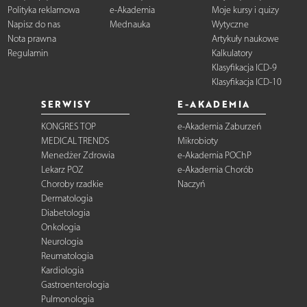
Polityka reklamowa
e-Akademia
Moje kursy i quizy
Napisz do nas
Mednauka
Wytyczne
Nota prawna
Artykuły naukowe
Regulamin
Kalkulatory
Klasyfikacja ICD-9
Klasyfikacja ICD-10
SERWISY
E-AKADEMIA
KONGRES TOP
e-Akademia Zaburzeń
MEDICAL TRENDS
Mikrobioty
Menedżer Zdrowia
e-Akademia POChP
Lekarz POZ
e-Akademia Chorób
Choroby rzadkie
Naczyń
Dermatologia
Diabetologia
Onkologia
Neurologia
Reumatologia
Kardiologia
Gastroenterologia
Pulmonologia