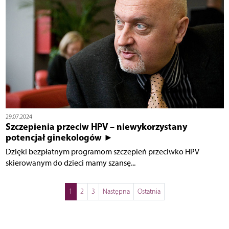
29.07.2024
Szczepienia przeciw HPV – niewykorzystany
potencjał ginekologów ►
Dzięki bezpłatnym programom szczepień przeciwko HPV
skierowanym do dzieci mamy szansę...
1
2
3
Następna
Ostatnia