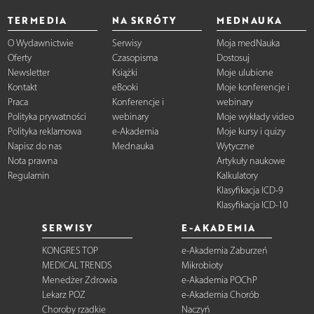
TERMEDIA
NA SKRÓTY
MEDNAUKA
O Wydawnictwie
Serwisy
Moja medNauka
Oferty
Czasopisma
Dostosuj
Newsletter
Książki
Moje ulubione
Kontakt
eBooki
Moje konferencje i
Praca
Konferencje i
webinary
Polityka prywatności
webinary
Moje wykłady video
Polityka reklamowa
e-Akademia
Moje kursy i quizy
Napisz do nas
Mednauka
Wytyczne
Nota prawna
Artykuły naukowe
Regulamin
Kalkulatory
Klasyfikacja ICD-9
Klasyfikacja ICD-10
SERWISY
E-AKADEMIA
KONGRES TOP
e-Akademia Zaburzeń
MEDICAL TRENDS
Mikrobioty
Menedżer Zdrowia
e-Akademia POChP
Lekarz POZ
e-Akademia Chorób
Choroby rzadkie
Naczyń