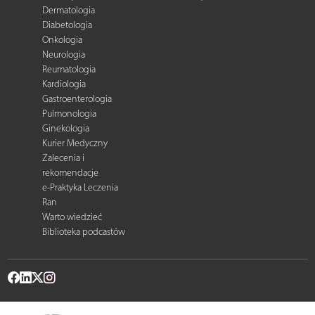
Dermatologia
Diabetologia
Onkologia
Neurologia
Reumatologia
Kardiologia
Gastroenterologia
Pulmonologia
Ginekologia
Kurier Medyczny
Zalecenia i
rekomendacje
e-Praktyka Leczenia
Ran
Warto wiedzieć
Biblioteka podcastów