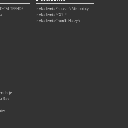
DICAL TRENDS
e-Akademia Zaburzeń Mikrobioty
a
e-Akademia POChP
e-Akademia Chorób Naczyń
mendacje
ia Ran
tów