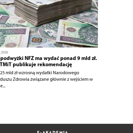
7.2026
 podwyżki NFZ ma wydać ponad 9 mld zł.
TMiT publikuje rekomendację
,25 mld zł wzrosną wydatki Narodowego
duszu Zdrowia związane głównie z wejściem w
e...
E-AKADEMIA