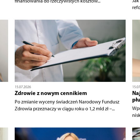
Jak
finansowania do rzeczywistych kosztów...
ref
15.07.2026
15.0
Zdrowie z nowym cennikiem
Na
płu
Po zmianie wyceny świadczeń Narodowy Fundusz
Wpr
Zdrowia przeznaczy w ciągu roku o 1,2 mld zł –...
nis