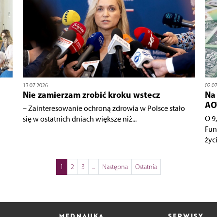
13.07.2026
02.0
Nie zamierzam zrobić kroku wstecz
Na
AO
– Zainteresowanie ochroną zdrowia w Polsce stało
O 9
się w ostatnich dniach większe niż...
Fun
życi
1
2
3
...
Następna
Ostatnia
MEDNAUKA
SERWISY