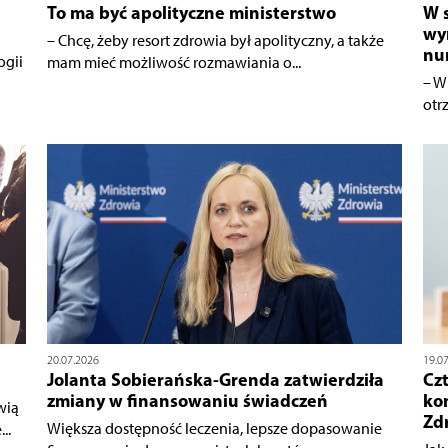
To ma być apolityczne ministerstwo
W 
wy
– Chcę, żeby resort zdrowia był apolityczny, a także
nu
ogii
mam mieć możliwość rozmawiania o...
– W
otr
20.07.2026
19.0
Jolanta Sobierańska-Grenda zatwierdziła
Czt
zmiany w finansowaniu świadczeń
ko
wią
Zd
Większa dostępność leczenia, lepsze dopasowanie
..