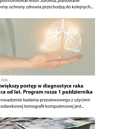
 poinformował resort zdrowia, planowane
ormy ochrony zdrowia przechodzą do kolejnych...
7.2026
jwiększy postęp w diagnostyce raka
ca od lat. Program rusza 1 października
owadzenie badania przesiewowego z użyciem
kodawkowej tomografii komputerowej jest...