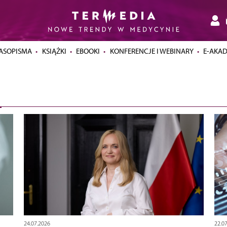
ASOPISMA
KSIĄŻKI
EBOOKI
KONFERENCJE I WEBINARY
E-AKA
24.07.2026
22.0