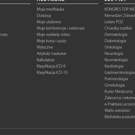
Moja medNauka
KONGRES TOP ME
Dostosuj
Menedżer Zdrowi
Moje ulubione
Lekarz POZ
Moje konferencje i webinary
Choroby rzadkie
inary
Moje wykłady video
Dermatologia
Moje kursy i quizy
Diabetologia
Wytyczne
Onkologia
Artykuły naukowe
Neurologia
Kalkulatory
Reumatologia
Klasyfikacja ICD-9
Kardiologia
Klasyfikacja ICD-10
Gastroenterologia
Pulmonologia
Ginekologia
Kurier Medyczny
Zalecenia i reko
e-Praktyka Leczen
Warto wiedzieć
Biblioteka podcas