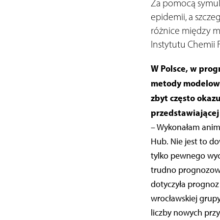
Za pomocą symula
epidemii, a szcze
różnice między m
Instytutu Chemii 
W Polsce, w prog
metody modelowan
zbyt często okaz
przedstawiającej
– Wykonałam anima
Hub. Nie jest to d
tylko pewnego wyci
trudno prognozowa
dotyczyła prognoz
wrocławskiej grup
liczby nowych prz