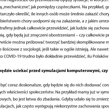
 „mechaniczne”, jak pomiędzy cząsteczkami. Na przykład, g
arczyło określić, ile innych osób może średnio zakazić chor
ieństwem chory uodporni się na zakażenie, a z jakim umrze
rafimy jednak całkowicie przewidzieć, jak ludzie się zacho
bią, gdy będą już zmęczeni obostrzeniami – czy całkowicie p
ywiście można próbować tworzyć bardziej skomplikowane m
ilościowe z socjologii, jeśli takie w ogóle istnieją. Ale naw
o COVID-19 trudno było dokładnie przewidzieć, ilu Polaków 
ędzie uciekać przed symulacjami komputerowymi, czy 
być coraz doskonalsze, gdy będzie się do nich dodawać cor
ch właściwości społeczeństw. Na przykład mamy już w symu
ych, bo jest łatwa do zbadania. Gdyby udało się to zmierz
lacjach, jak często występują niekorzystne zachowania s