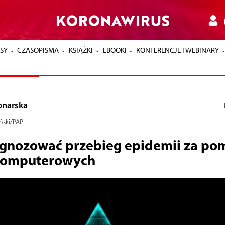
KORONAWIRUS
SY
CZASOPISMA
KSIĄŻKI
EBOOKI
KONFERENCJE I WEBINARY
onarska
ński/PAP
gnozować przebieg epidemii za po
 komputerowych