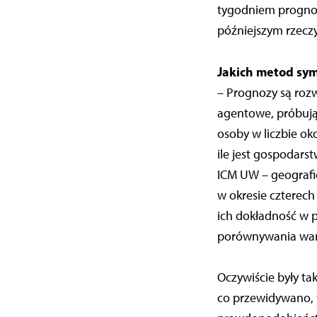
tygodniem prognozy
późniejszym rzeczy
Jakich metod sym
– Prognozy są roz
agentowe, próbują
osoby w liczbie oko
ile jest gospodars
ICM UW – geografię
w okresie czterech
ich dokładność w 
porównywania wari
Oczywiście były ta
co przewidywano, t