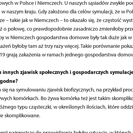
wych w Polsce i Niemczech. U naszych sąsiadów zwykle p
ż w naszym kraju. Gdy założono dla celów symulacji, że w P
 – takie jak w Niemczech – to okazało się, że częstość wy
 aż o połowę, co prawdopodobnie zasadniczo zmieniłoby prz
dyby w Niemczech gospodarstwa domowe były tak duże jak w 
ażeń byłoby tam aż trzy razy więcej. Takie porównanie pokaz
-19 grają zakażenia w ramach jednego gospodarstwa domo
 innych zjawisk społecznych i gospodarczych symulac
ygodne?
 się na symulowaniu zjawisk biofizycznych, na przykład pro
wych komórkach. Bo żywa komórka też jest takim skompli
óżnego typu cząsteczki, w określonych ilościach, które oddzi
nie skomplikowane.
ii najprostsze do przewidzenia byłyby sytuacje, w których 