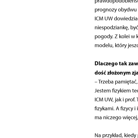
prawdopodobieństwa
prognozy obydwu ze
ICM UW dowiedziała
niespodziankę, by
pogody. Z kolei w 
modelu, który jesz
Dlaczego tak zaw
dość złożonym zj
– Trzeba pamiętać,
Jestem fizykiem te
ICM UW, jak i prof.
fizykami. A fizycy 
ma niczego więcej,
Na przykład, kiedy