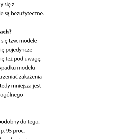
 się z
je są bezużyteczne.
zach?
się tzw. modele
ię pojedyncze
 się też pod uwagę,
rzypadku modelu
trzeniać zakażenia
tedy mniejsza jest
j ogólnego
 podobny do tego,
p. 95 proc.