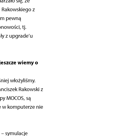
rzało się, że
a Rakowskiego z
 im pewną
owości, tj.
ały z upgrade’u
jeszcze wiemy o
niej włożyliśmy.
anciszek Rakowski z
rupy MOCOS, są
 że w komputerze nie
 – symulacje