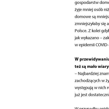
gospodarstw domo
żyje mniej osób ni
domowe są mniejsze
zmniejszyłaby się
Polsce. Z kolei g
jak wykazano – zak
w epidemii COVID
W przewidywaniu
też są mało wiar
– Najbardziej znam
zachodzących w ży
występują w nich r
już jest dostatecz
W przypadku epidem