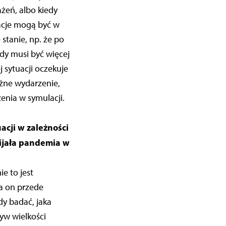
żeń, albo kiedy
lacje mogą być w
stanie, np. że po
dy musi być więcej
 sytuacji oczekuje
ażne wydarzenie,
zenia w symulacji.
acji w zależności
wijała pandemia w
e to jest
a on przede
dy badać, jaka
yw wielkości