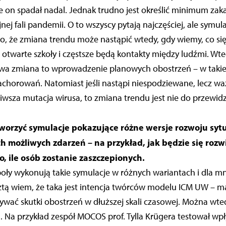
e on spadał nadal. Jednak trudno jest określić minimum zaka
jnej fali pandemii. O to wszyscy pytają najczęściej, ale symu
, że zmiana trendu może nastąpić wtedy, gdy wiemy, co się 
otwarte szkoły i częstsze będą kontakty między ludźmi. Wte
liwa zmiana to wprowadzenie planowych obostrzeń – w takiej
zachorowań. Natomiast jeśli nastąpi niespodziewane, lecz w
dliwsza mutacja wirusa, to zmiana trendu jest nie do przewid
tworzyć symulacje pokazujące różne wersje rozwoju sytu
h możliwych zdarzeń – na przykład, jak będzie się roz
o, ile osób zostanie zaszczepionych.
oły wykonują takie symulacje w różnych wariantach i dla mni
ztą wiem, że taka jest intencja twórców modelu ICM UW – m
wać skutki obostrzeń w dłuższej skali czasowej. Można wte
u. Na przykład zespół MOCOS prof. Tylla Krügera testował wpł