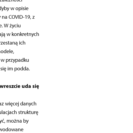
dyby w opisie
y na COVID-19, z
. W życiu
wają w konkretnych
rzestaną ich
odele,
et w przypadku
się im podda.
wreszcie uda się
az więcej danych
lacjach strukturę
yć, można by
powodowane