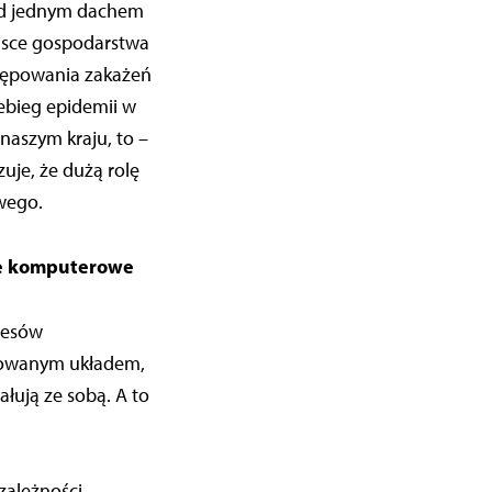
od jednym dachem
olsce gospodarstwa
stępowania zakażeń
ebieg epidemii w
naszym kraju, to –
uje, że dużą rolę
wego.
je komputerowe
cesów
kowanym układem,
ałują ze sobą. A to
zależności