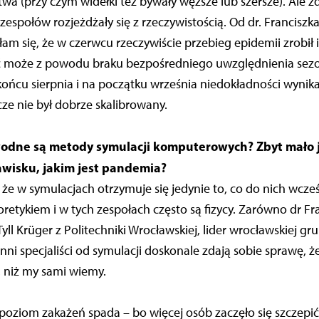
 (przy czym widełki też bywały węższe lub szersze). Ale zda
społów rozjeżdżały się z rzeczywistością. Od dr. Franciszk
m się, że w czerwcu rzeczywiście przebieg epidemii zrobił
ć może z powodu braku bezpośredniego uwzględnienia sezon
końcu sierpnia i na początku września niedokładności wynik
cze nie był dobrze skalibrowany.
odne są metody symulacji komputerowych? Zbyt mało 
awisku, jakim jest pandemia?
 że w symulacjach otrzymuje się jedynie to, co do nich wcześ
oretykiem i w tych zespołach często są fizycy. Zarówno dr Fr
 Tyll Krüger z Politechniki Wrocławskiej, lider wrocławskiej g
i inni specjaliści od symulacji doskonale zdają sobie sprawę,
 niż my sami wiemy.
 poziom zakażeń spada – bo więcej osób zaczęło się szczepić