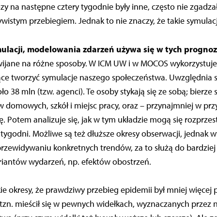
 na następne cztery tygodnie były inne, często nie zgadzały
wistym przebiegiem. Jednak to nie znaczy, że takie symulac
ulacji, modelowania zdarzeń używa się w tych progno
wijane na różne sposoby. W ICM UW i w MOCOS wykorzystuje 
ce tworzyć symulacje naszego społeczeństwa. Uwzględnia s
ło 38 mln (tzw. agenci). Te osoby stykają się ze sobą; bierze
tw domowych, szkół i miejsc pracy, oraz – przynajmniej w p
. Potem analizuje się, jak w tym układzie mogą się rozprzes
 tygodni. Możliwe są też dłuższe okresy obserwacji, jednak w
przewidywaniu konkretnych trendów, za to służą do bardzie
antów wydarzeń, np. efektów obostrzeń.
kie okresy, że prawdziwy przebieg epidemii był mniej więcej
zn. mieścił się w pewnych widełkach, wyznaczanych przez n