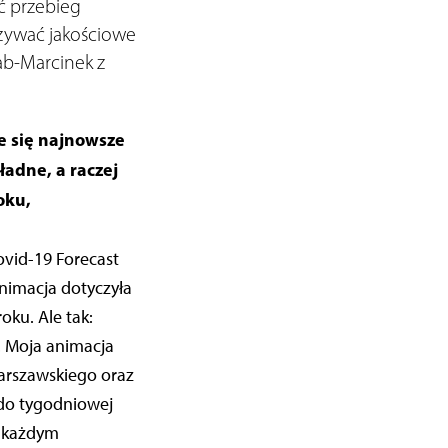
ć przebieg
azywać jakościowe
ab-Marcinek z
e się najnowsze
adne, a raczej
oku,
ovid-19 Forecast
animacja dotyczyła
ku. Ale tak:
 Moja animacja
arszawskiego oraz
 do tygodniowej
Z każdym