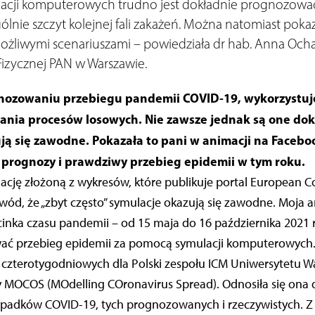
cji komputerowych trudno jest dokładnie prognozowa
gólnie szczyt kolejnej fali zakażeń. Można natomiast pok
ożliwymi scenariuszami – powiedziała dr hab. Anna Och
Fizycznej PAN w Warszawie.
nozowaniu przebiegu pandemii COVID-19, wykorzystuj
ia procesów losowych. Nie zawsze jednak są one dokł
ują się zawodne. Pokazała to pani w animacji na Facebo
 prognozy i prawdziwy przebieg epidemii w tym roku.
cję złożoną z wykresów, które publikuje portal European C
owód, że „zbyt często” symulacje okazują się zawodne. Moja 
nka czasu pandemii – od 15 maja do 16 października 2021 ro
ć przebieg epidemii za pomocą symulacji komputerowych.
 czterotygodniowych dla Polski zespołu ICM Uniwersytetu W
y MOCOS (MOdelling COronavirus Spread). Odnosiła się ona
ypadków COVID-19, tych prognozowanych i rzeczywistych. 