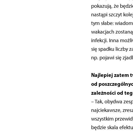
pokazują, że będzi
nastąpi szczyt kole
tym słabe: wiadomo
wakacjach zostaną 
infekcji. Inna moż
się spadku liczby 
np. pojawi się zja
Najlepiej zatem 
od poszczególnyc
zależności od teg
– Tak, obydwa zesp
najciekawsze, zres
wszystkim przewidy
będzie skala efekt