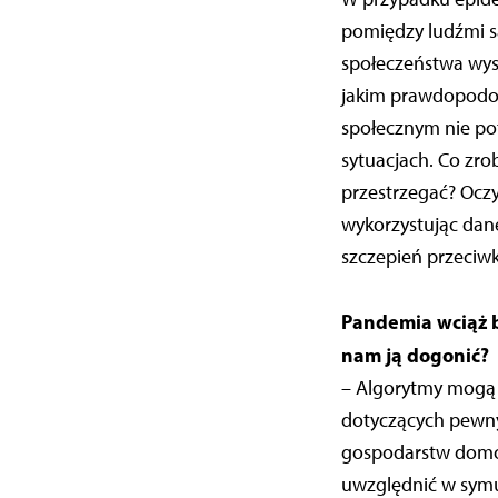
pomiędzy ludźmi są
społeczeństwa wyst
jakim prawdopodob
społecznym nie pot
sytuacjach. Co zro
przestrzegać? Ocz
wykorzystując dane 
szczepień przeciwk
Pandemia wciąż b
nam ją dogonić?
– Algorytmy mogą 
dotyczących pewny
gospodarstw domow
uwzględnić w symu