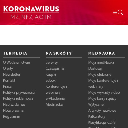
KORONAWIRUS
MZ, NFZ, AOTM
TERMEDIA
NA SKRÓTY
MEDNAUKA
O Wydawnictwie
Serwisy
Moja medNauka
Oferty
Czasopisma
Dostosuj
Newsletter
Książki
Moje ulubione
Kontakt
eBooki
Moje konferencje i
Praca
Konferencje i
webinary
Polityka prywatności
webinary
Moje wykłady video
Polityka reklamowa
e-Akademia
Moje kursy i quizy
Napisz do nas
Mednauka
Wytyczne
Nota prawna
Artykuły naukowe
Regulamin
Kalkulatory
Klasyfikacja ICD-9