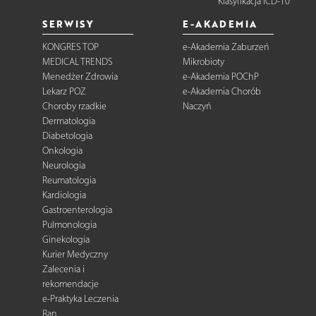
Klasyfikacja ICD-10
SERWISY
E-AKADEMIA
KONGRES TOP
e-Akademia Zaburzeń
MEDICAL TRENDS
Mikrobioty
Menedżer Zdrowia
e-Akademia POChP
Lekarz POZ
e-Akademia Chorób
Choroby rzadkie
Naczyń
Dermatologia
Diabetologia
Onkologia
Neurologia
Reumatologia
Kardiologia
Gastroenterologia
Pulmonologia
Ginekologia
Kurier Medyczny
Zalecenia i
rekomendacje
e-Praktyka Leczenia
Ran