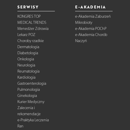
SERWISY
E-AKADEMIA
KONGRES TOP
e-Akademia Zaburzeń
MEDICAL TRENDS
Mikrobioty
Menedżer Zdrowia
e-Akademia POChP
Lekarz POZ
e-Akademia Chorób
Choroby rzadkie
Naczyń
Dermatologia
Diabetologia
Onkologia
Neurologia
Reumatologia
Kardiologia
Gastroenterologia
Pulmonologia
Ginekologia
Kurier Medyczny
Zalecenia i
rekomendacje
e-Praktyka Leczenia
Ran