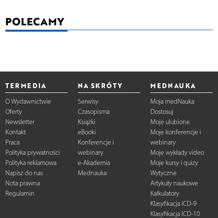
POLECAMY
TERMEDIA
NA SKRÓTY
MEDNAUKA
O Wydawnictwie
Serwisy
Moja medNauka
Oferty
Czasopisma
Dostosuj
Newsletter
Książki
Moje ulubione
Kontakt
eBooki
Moje konferencje i
Praca
Konferencje i
webinary
Polityka prywatności
webinary
Moje wykłady video
Polityka reklamowa
e-Akademia
Moje kursy i quizy
Napisz do nas
Mednauka
Wytyczne
Nota prawna
Artykuły naukowe
Regulamin
Kalkulatory
Klasyfikacja ICD-9
Klasyfikacja ICD-10