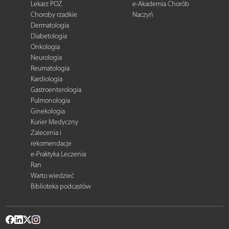
Lekarz POZ
e-Akademia Chorób
Choroby rzadkie
Naczyń
Dermatologia
Diabetologia
Onkologia
Neurologia
Reumatologia
Kardiologia
Gastroenterologia
Pulmonologia
Ginekologia
Kurier Medyczny
Zalecenia i
rekomendacje
e-Praktyka Leczenia
Ran
Warto wiedzieć
Biblioteka podcastów