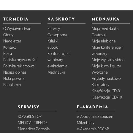
TERMEDIA
NA SKRÓTY
MEDNAUKA
O Wydawnictwie
Serwisy
Moja medNauka
Oferty
Czasopisma
Dostosuj
Newsletter
Książki
Moje ulubione
Kontakt
eBooki
Moje konferencje i
Praca
Konferencje i
webinary
Polityka prywatności
webinary
Moje wykłady video
Polityka reklamowa
e-Akademia
Moje kursy i quizy
Napisz do nas
Mednauka
Wytyczne
Nota prawna
Artykuły naukowe
Regulamin
Kalkulatory
Klasyfikacja ICD-9
Klasyfikacja ICD-10
SERWISY
E-AKADEMIA
KONGRES TOP
e-Akademia Zaburzeń
MEDICAL TRENDS
Mikrobioty
Menedżer Zdrowia
e-Akademia POChP