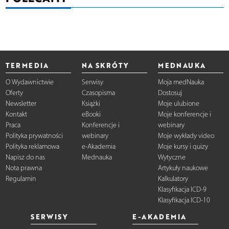
TERMEDIA
NA SKRÓTY
MEDNAUKA
O Wydawnictwie
Serwisy
Moja medNauka
Oferty
Czasopisma
Dostosuj
Newsletter
Książki
Moje ulubione
Kontakt
eBooki
Moje konferencje i
Praca
Konferencje i
webinary
Polityka prywatności
webinary
Moje wykłady video
Polityka reklamowa
e-Akademia
Moje kursy i quizy
Napisz do nas
Mednauka
Wytyczne
Nota prawna
Artykuły naukowe
Regulamin
Kalkulatory
Klasyfikacja ICD-9
Klasyfikacja ICD-10
SERWISY
E-AKADEMIA