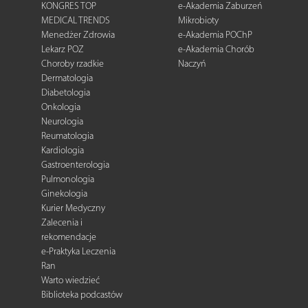
KONGRES TOP
e-Akademia Zaburzeń
MEDICAL TRENDS
Mikrobioty
Menedżer Zdrowia
e-Akademia POChP
Lekarz POZ
e-Akademia Chorób
Choroby rzadkie
Naczyń
Dermatologia
Diabetologia
Onkologia
Neurologia
Reumatologia
Kardiologia
Gastroenterologia
Pulmonologia
Ginekologia
Kurier Medyczny
Zalecenia i
rekomendacje
e-Praktyka Leczenia
Ran
Warto wiedzieć
Biblioteka podcastów