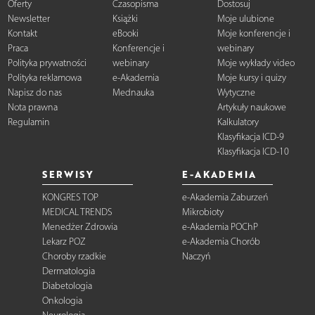
Oferty
Czasopisma
Dostosuj
Newsletter
Książki
Moje ulubione
Kontakt
eBooki
Moje konferencje i
Praca
Konferencje i
webinary
Polityka prywatności
webinary
Moje wykłady video
Polityka reklamowa
e-Akademia
Moje kursy i quizy
Napisz do nas
Mednauka
Wytyczne
Nota prawna
Artykuły naukowe
Regulamin
Kalkulatory
Klasyfikacja ICD-9
Klasyfikacja ICD-10
SERWISY
E-AKADEMIA
KONGRES TOP
e-Akademia Zaburzeń
MEDICAL TRENDS
Mikrobioty
Menedżer Zdrowia
e-Akademia POChP
Lekarz POZ
e-Akademia Chorób
Choroby rzadkie
Naczyń
Dermatologia
Diabetologia
Onkologia