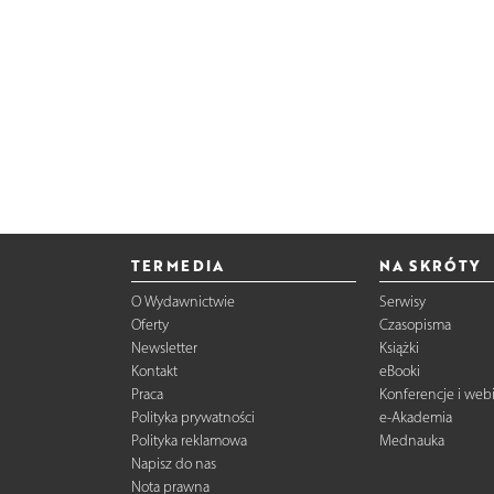
TERMEDIA
NA SKRÓTY
O Wydawnictwie
Serwisy
Oferty
Czasopisma
Newsletter
Książki
Kontakt
eBooki
Praca
Konferencje i web
Polityka prywatności
e-Akademia
Polityka reklamowa
Mednauka
Napisz do nas
Nota prawna