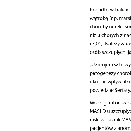
Ponadto w trakcie
wątrobą (np. mars
choroby nerek i śm
niż u chorych z na
i 3,01). Należy zau
osób szczupłych, j
„Uzbrojeni w te wy
patogenezy choroby
określić wpływ alko
powiedział Serfaty
Według autorów ba
MASLD u szczupłyc
niski wskaźnik MA
pacjentów z anomal