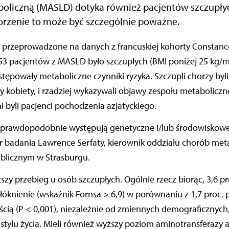
boliczną (MASLD) dotyka również pacjentów szczupłyc
horzenie to może być szczególnie poważne.
53 pacjentów z MASLD było szczupłych (BMI poniżej 25 kg/m
stępowały metaboliczne czynniki ryzyka. Szczupli chorzy byli
y kobiety, i rzadziej wykazywali objawy zespołu metaboliczne
byli pacjenci pochodzenia azjatyckiego.
 prawdopodobnie występują genetyczne i/lub środowiskowe c
 badania Lawrence Serfaty, kierownik oddziału chorób met
blicznym w Strasburgu.
szy przebieg u osób szczupłych. Ogólnie rzecz biorąc, 3,6 pr
knienie (wskaźnik Fornsa > 6,9) w porównaniu z 1,7 proc. 
cią (P < 0,001), niezależnie od zmiennych demograficznych
 stylu życia. Mieli również wyższy poziom aminotransferazy a