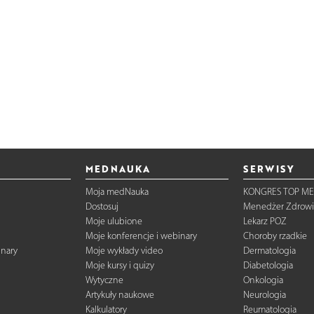
MEDNAUKA
SERWISY
Moja medNauka
KONGRES TOP ME
Dostosuj
Menedżer Zdrowi
Moje ulubione
Lekarz POZ
Moje konferencje i webinary
Choroby rzadkie
inary
Moje wykłady video
Dermatologia
Moje kursy i quizy
Diabetologia
Wytyczne
Onkologia
Artykuły naukowe
Neurologia
Kalkulatory
Reumatologia