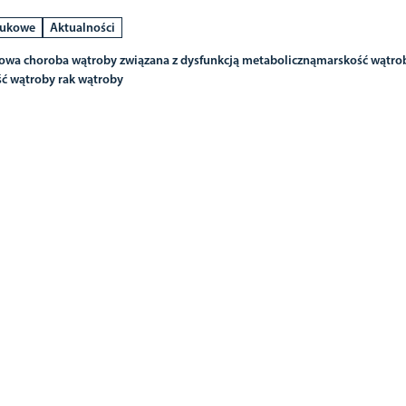
aukowe
Aktualności
iowa choroba wątroby związana z dysfunkcją metaboliczną
marskość wątro
ć wątroby
rak wątroby