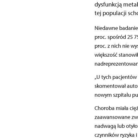
dysfunkcją meta
tej populacji sc
Niedawne badanie przeprowadzone na danych z francuskiej kohorty Constance wykazało, że 16,3
proc. spośród 25 7
proc. z nich nie wy
większość stanowił
nadreprezentowani 
„U tych pacjentów
skomentował autor
nowym szpitalu pu
Choroba miała cięż
zaawansowane zwłó
nadwagą lub otyłoś
czynników ryzyka i