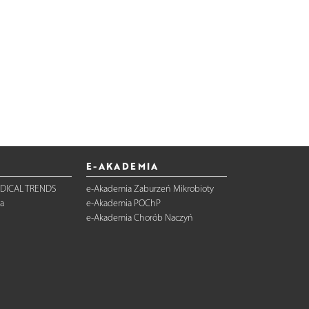
E-AKADEMIA
DICAL TRENDS
e-Akademia Zaburzeń Mikrobioty
a
e-Akademia POChP
e-Akademia Chorób Naczyń