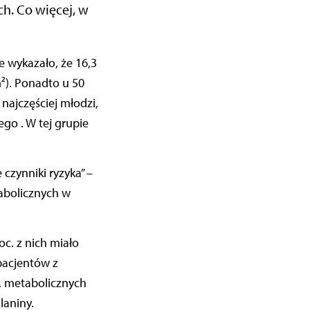
h. Co więcej, w
²). Ponadto u 50
 najczęściej młodzi,
go . W tej grupie
zynniki ryzyka” –
abolicznych w
oc. z nich miało
pacjentów z
, metabolicznych
laniny.