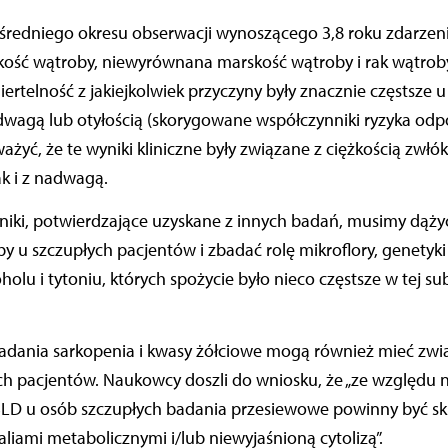
 średniego okresu obserwacji wynoszącego 3,8 roku zdarzen
kość wątroby, niewyrównana marskość wątroby i rak wątroby
iertelność z jakiejkolwiek przyczyny były znacznie częstsze 
dwagą lub otyłością (skorygowane współczynniki ryzyka odp
ważyć, że te wyniki kliniczne były związane z ciężkością zwł
ak i z nadwagą.
niki, potwierdzające uzyskane z innych badań, musimy dąży
 u szczupłych pacjentów i zbadać rolę mikroflory, genetyki o
holu i tytoniu, których spożycie było nieco częstsze w tej su
.
dania sarkopenia i kwasy żółciowe mogą również mieć zwi
h pacjentów. Naukowcy doszli do wniosku, że „ze względu
SLD u osób szczupłych badania przesiewowe powinny być s
iami metabolicznymi i/lub niewyjaśnioną cytolizą”.