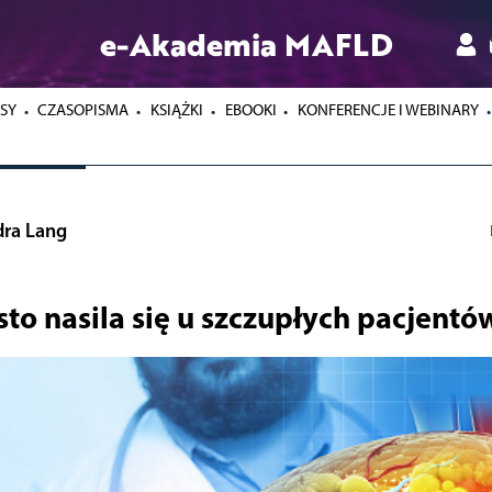
e-Akademia MAFLD
SY
CZASOPISMA
KSIĄŻKI
EBOOKI
KONFERENCJE I WEBINARY
dra Lang
to nasila się u szczupłych pacjentó