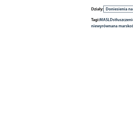
Działy:
Doniesienia n
Tagi:
MASLD
stłuszczen
niewyrównana marskoś