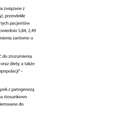
ia związane z
), przewlekłe
u tych pacjentów
owiednio 5,84, 2,49
óknienia zarówno u
ć do zrozumienia
raz diety, a także
bpopulacji” –
ązek z patogenezą
 na stosunkowo
kierowane do