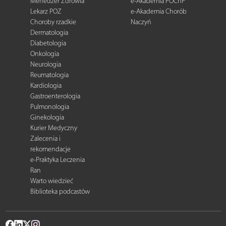
Menedżer Zdrowia
e-Akademia POChP
Lekarz POZ
e-Akademia Chorób
Choroby rzadkie
Naczyń
Dermatologia
Diabetologia
Onkologia
Neurologia
Reumatologia
Kardiologia
Gastroenterologia
Pulmonologia
Ginekologia
Kurier Medyczny
Zalecenia i
rekomendacje
e-Praktyka Leczenia
Ran
Warto wiedzieć
Biblioteka podcastów