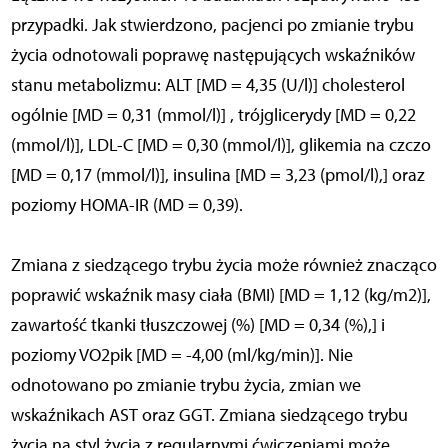
przypadki. Jak stwierdzono, pacjenci po zmianie trybu
życia odnotowali poprawę następujących wskaźników
stanu metabolizmu: ALT [MD = 4,35 (U/l)] cholesterol
ogólnie [MD = 0,31 (mmol/l)] , trójglicerydy [MD = 0,22
(mmol/l)], LDL-C [MD = 0,30 (mmol/l)], glikemia na czczo
[MD = 0,17 (mmol/l)], insulina [MD = 3,23 (pmol/l),] oraz
poziomy HOMA-IR (MD = 0,39).
Zmiana z siedzącego trybu życia może również znacząco
poprawić wskaźnik masy ciała (BMI) [MD = 1,12 (kg/m2)],
zawartość tkanki tłuszczowej (%) [MD = 0,34 (%),] i
poziomy VO2pik [MD = -4,00 (ml/kg/min)]. Nie
odnotowano po zmianie trybu życia, zmian we
wskaźnikach AST oraz GGT. Zmiana siedzącego trybu
życia na styl życia z regularnymi ćwiczeniami może