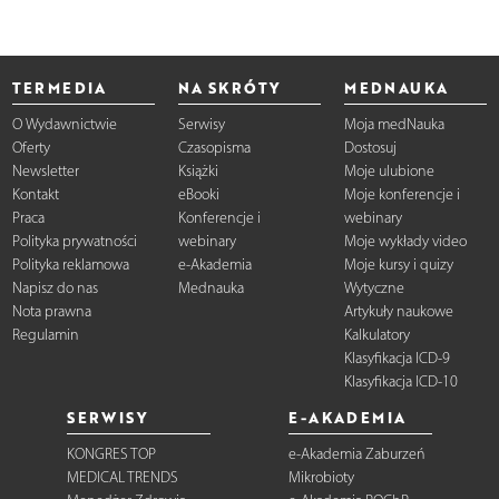
TERMEDIA
NA SKRÓTY
MEDNAUKA
O Wydawnictwie
Serwisy
Moja medNauka
Oferty
Czasopisma
Dostosuj
Newsletter
Książki
Moje ulubione
Kontakt
eBooki
Moje konferencje i
Praca
Konferencje i
webinary
Polityka prywatności
webinary
Moje wykłady video
Polityka reklamowa
e-Akademia
Moje kursy i quizy
Napisz do nas
Mednauka
Wytyczne
Nota prawna
Artykuły naukowe
Regulamin
Kalkulatory
Klasyfikacja ICD-9
Klasyfikacja ICD-10
SERWISY
E-AKADEMIA
KONGRES TOP
e-Akademia Zaburzeń
MEDICAL TRENDS
Mikrobioty