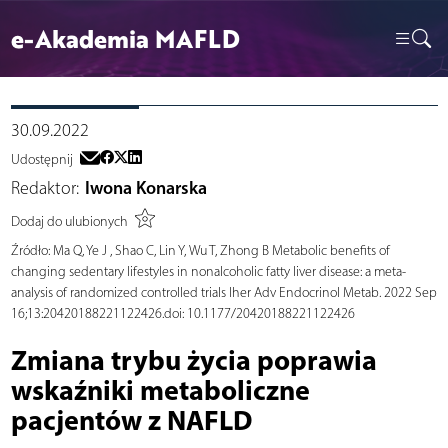
e-Akademia MAFLD
30.09.2022
Udostępnij
Redaktor:
Iwona Konarska
Dodaj do ulubionych
Źródło:
Ma Q, Ye J , Shao C, Lin Y, Wu T, Zhong B Metabolic benefits of
changing sedentary lifestyles in nonalcoholic fatty liver disease: a meta-
analysis of randomized controlled trials Iher Adv Endocrinol Metab. 2022 Sep
16;13:20420188221122426.doi: 10.1177/20420188221122426
Zmiana trybu życia poprawia
wskaźniki metaboliczne
pacjentów z NAFLD