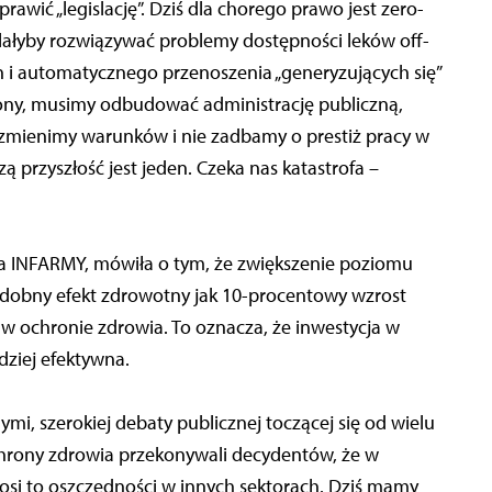
wić „legislację”. Dziś dla chorego prawo jest zero-
lałyby rozwiązywać problemy dostępności leków off-
h i automatycznego przenoszenia „generyzujących się”
rony, musimy odbudować administrację publiczną,
ie zmienimy warunków i nie zadbamy o prestiż pracy w
szą przyszłość jest jeden. Czeka nas katastrofa –
 INFARMY, mówiła o tym, że zwiększenie poziomu
podobny efekt zdrowotny jak 10-procentowy wzrost
w ochronie zdrowia. To oznacza, że inwestycja w
rdziej efektywna.
i, szerokiej debaty publicznej toczącej się od wielu
ochrony zdrowia przekonywali decydentów, że w
si to oszczędności w innych sektorach. Dziś mamy