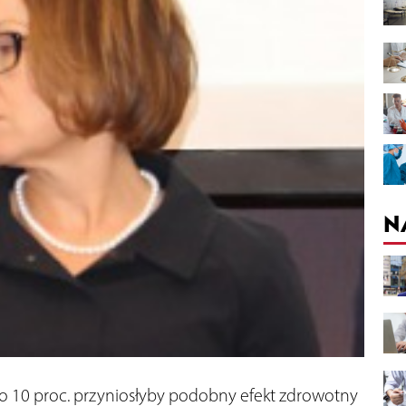
N
o 10 proc. przyniosłyby podobny efekt zdrowotny