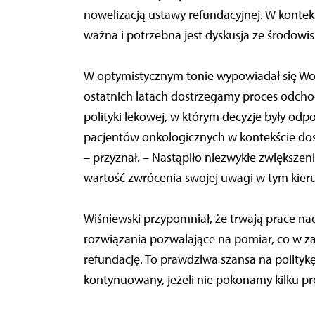
nowelizacją ustawy refundacyjnej. W konte
ważna i potrzebna jest dyskusja ze środowi
W optymistycznym tonie wypowiadał się Wojci
ostatnich latach dostrzegamy proces odc
polityki lekowej, w którym decyzje były od
pacjentów onkologicznych w kontekście dostę
– przyznał. – Nastąpiło niezwykłe zwiększen
wartość zwrócenia swojej uwagi w tym kier
Wiśniewski przypomniał, że trwają prace 
rozwiązania pozwalające na pomiar, co w z
refundację. To prawdziwa szansa na politykę
kontynuowany, jeżeli nie pokonamy kilku p