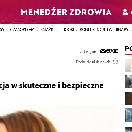
MENEDŻER ZDROWIA
SY
CZASOPISMA
KSIĄŻKI
EBOOKI
KONFERENCJE I WEBINARY
P
Udostępnij
Dodaj do ulubionych
ja w skuteczne i bezpieczne
a