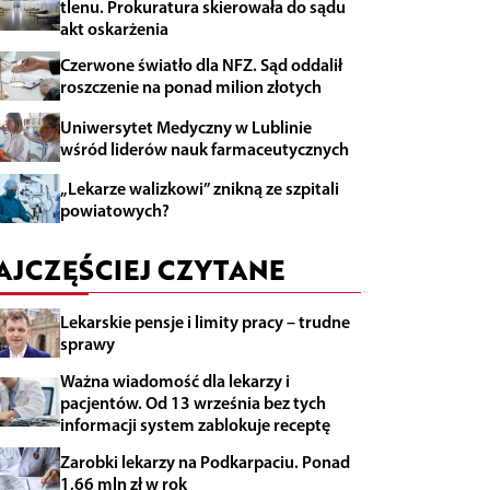
tlenu. Prokuratura skierowała do sądu
akt oskarżenia
Czerwone światło dla NFZ. Sąd oddalił
roszczenie na ponad milion złotych
Uniwersytet Medyczny w Lublinie
wśród liderów nauk farmaceutycznych
„Lekarze walizkowi” znikną ze szpitali
powiatowych?
AJCZĘŚCIEJ CZYTANE
Lekarskie pensje i limity pracy – trudne
sprawy
Ważna wiadomość dla lekarzy i
pacjentów. Od 13 września bez tych
informacji system zablokuje receptę
Zarobki lekarzy na Podkarpaciu. Ponad
1,66 mln zł w rok