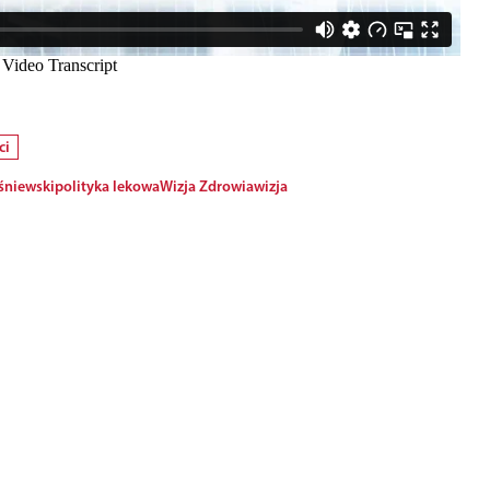
ci
śniewski
polityka lekowa
Wizja Zdrowia
wizja