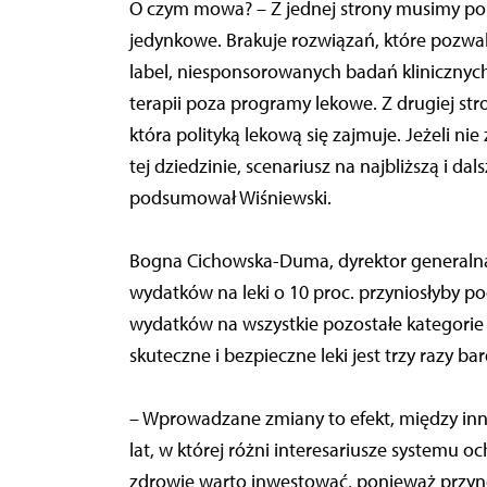
O czym mowa? – Z jednej strony musimy popra
jedynkowe. Brakuje rozwiązań, które pozwa
label, niesponsorowanych badań klinicznyc
terapii poza programy lekowe. Z drugiej st
która polityką lekową się zajmuje. Jeżeli n
tej dziedzinie, scenariusz na najbliższą i dal
podsumował Wiśniewski.
Bogna Cichowska-Duma, dyrektor generalna
wydatków na leki o 10 proc. przyniosłyby 
wydatków na wszystkie pozostałe kategorie 
skuteczne i bezpieczne leki jest trzy razy ba
– Wprowadzane zmiany to efekt, między innym
lat, w której różni interesariusze systemu 
zdrowie warto inwestować, ponieważ przyno