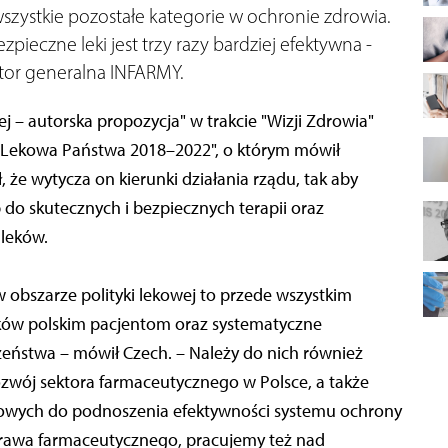
zystkie pozostałe kategorie w ochronie zdrowia.
zpieczne leki jest trzy razy bardziej efektywna -
tor generalna INFARMY.
ej – autorska propozycja" w trakcie "Wizji Zdrowia"
a Lekowa Państwa 2018–2022", o którym mówił
 że wytycza on kierunki działania rządu, tak aby
do skutecznych i bezpiecznych terapii oraz
 leków.
w obszarze polityki lekowej to przede wszystkim
eków polskim pacjentom oraz systematyczne
eństwa – mówił Czech. – Należy do nich również
ozwój sektora farmaceutycznego w Polsce, a także
kowych do podnoszenia efektywności systemu ochrony
rawa farmaceutycznego, pracujemy też nad