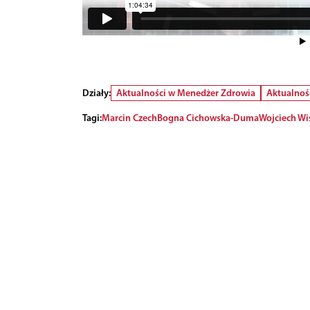
Działy:
Aktualności w Menedżer Zdrowia
Aktualnoś
Tagi:
Marcin Czech
Bogna Cichowska-Duma
Wojciech Wi