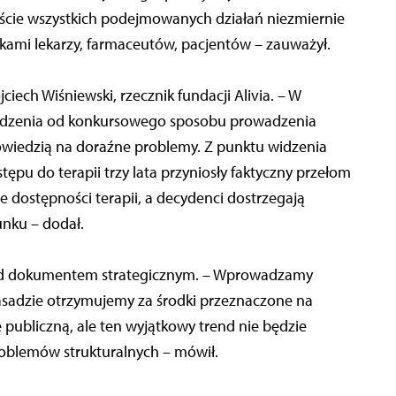
kście wszystkich podejmowanych działań niezmiernie
skami lekarzy, farmaceutów, pacjentów – zauważył.
ech Wiśniewski, rzecznik fundacji Alivia. – W
hodzenia od konkursowego sposobu prowadzenia
powiedzią na doraźne problemy. Z punktu widzenia
pu do terapii trzy lata przyniosły faktyczny przełom
ie dostępności terapii, a decydenci dostrzegają
unku – dodał.
nad dokumentem strategicznym. – Wprowadzamy
asadzie otrzymujemy za środki przeznaczone na
 publiczną, ale ten wyjątkowy trend nie będzie
roblemów strukturalnych – mówił.