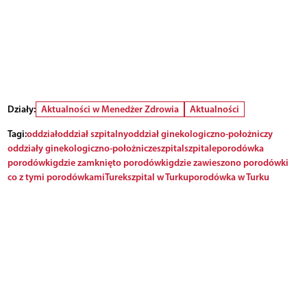
Działy:
Aktualności w Menedżer Zdrowia
Aktualności
Tagi:
oddział
oddział szpitalny
oddział ginekologiczno-położniczy
oddziały ginekologiczno-położnicze
szpital
szpitale
porodówka
porodówki
gdzie zamknięto porodówki
gdzie zawieszono porodówki
co z tymi porodówkami
Turek
szpital w Turku
porodówka w Turku