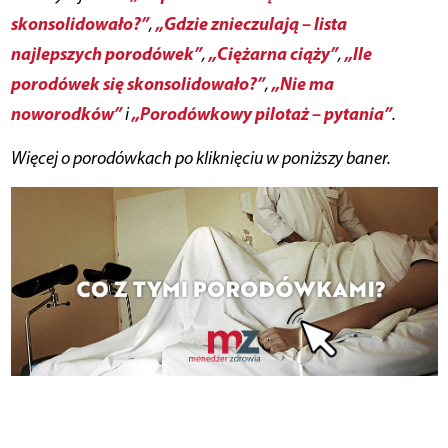
skonsolidowało?”
„Gdzie znieczulają – lista
,
najlepszych porodówek”
„Ciężarna ciąży”
„Ile
,
,
porodówek się skonsolidowało?”
„Nie ma
,
noworodków”
„Porodówkowy pilotaż – pytania”
i
.
Więcej o porodówkach po kliknięciu w poniższy baner.