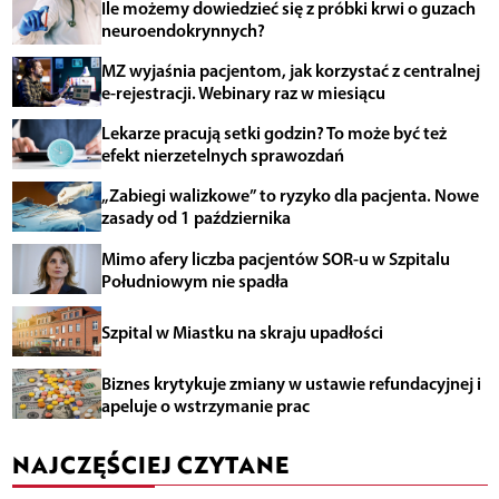
Ile możemy dowiedzieć się z próbki krwi o guzach
neuroendokrynnych?
MZ wyjaśnia pacjentom, jak korzystać z centralnej
e-rejestracji. Webinary raz w miesiącu
Lekarze pracują setki godzin? To może być też
efekt nierzetelnych sprawozdań
„Zabiegi walizkowe” to ryzyko dla pacjenta. Nowe
zasady od 1 października
Mimo afery liczba pacjentów SOR-u w Szpitalu
Południowym nie spadła
Szpital w Miastku na skraju upadłości
Biznes krytykuje zmiany w ustawie refundacyjnej i
apeluje o wstrzymanie prac
NAJCZĘŚCIEJ CZYTANE