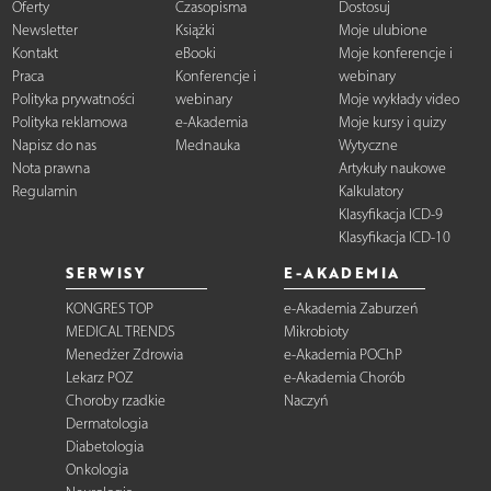
Oferty
Czasopisma
Dostosuj
Newsletter
Książki
Moje ulubione
Kontakt
eBooki
Moje konferencje i
Praca
Konferencje i
webinary
Polityka prywatności
webinary
Moje wykłady video
Polityka reklamowa
e-Akademia
Moje kursy i quizy
Napisz do nas
Mednauka
Wytyczne
Nota prawna
Artykuły naukowe
Regulamin
Kalkulatory
Klasyfikacja ICD-9
Klasyfikacja ICD-10
SERWISY
E-AKADEMIA
KONGRES TOP
e-Akademia Zaburzeń
MEDICAL TRENDS
Mikrobioty
Menedżer Zdrowia
e-Akademia POChP
Lekarz POZ
e-Akademia Chorób
Choroby rzadkie
Naczyń
Dermatologia
Diabetologia
Onkologia