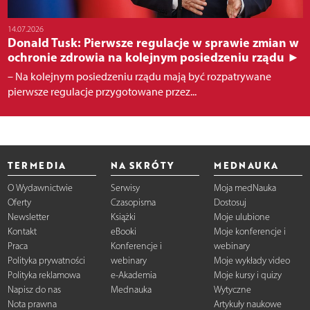
14.07.2026
Donald Tusk: Pierwsze regulacje w sprawie zmian w
ochronie zdrowia na kolejnym posiedzeniu rządu ►
– Na kolejnym posiedzeniu rządu mają być rozpatrywane
pierwsze regulacje przygotowane przez...
TERMEDIA
NA SKRÓTY
MEDNAUKA
O Wydawnictwie
Serwisy
Moja medNauka
Oferty
Czasopisma
Dostosuj
Newsletter
Książki
Moje ulubione
Kontakt
eBooki
Moje konferencje i
Praca
Konferencje i
webinary
Polityka prywatności
webinary
Moje wykłady video
Polityka reklamowa
e-Akademia
Moje kursy i quizy
Napisz do nas
Mednauka
Wytyczne
Nota prawna
Artykuły naukowe