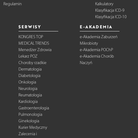
Regulamin
Kalkulatory
Klasyfikacja ICD-9
Klasyfikacja ICD-10
SERWISY
E-AKADEMIA
KONGRES TOP
e-Akademia Zaburzeń
MEDICAL TRENDS
Mikrobioty
Menedżer Zdrowia
e-Akademia POChP
Lekarz POZ
e-Akademia Chorób
Choroby rzadkie
Naczyń
Dermatologia
Diabetologia
Onkologia
Neurologia
Reumatologia
Kardiologia
Gastroenterologia
Pulmonologia
Ginekologia
Kurier Medyczny
Zalecenia i