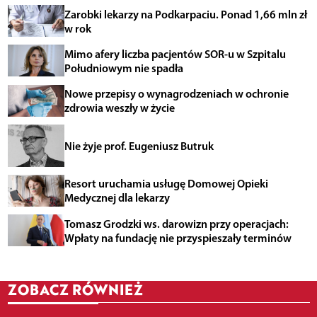
Zarobki lekarzy na Podkarpaciu. Ponad 1,66 mln zł
w rok
Mimo afery liczba pacjentów SOR-u w Szpitalu
Południowym nie spadła
Nowe przepisy o wynagrodzeniach w ochronie
zdrowia weszły w życie
Nie żyje prof. Eugeniusz Butruk
Resort uruchamia usługę Domowej Opieki
Medycznej dla lekarzy
Tomasz Grodzki ws. darowizn przy operacjach:
Wpłaty na fundację nie przyspieszały terminów
ZOBACZ RÓWNIEŻ