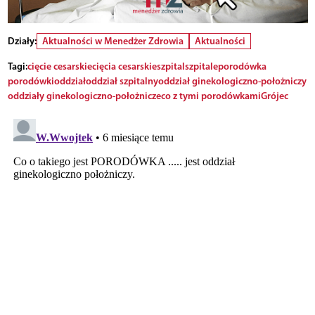
Działy:
Aktualności w Menedżer Zdrowia
Aktualności
Tagi:
cięcie cesarskie
cięcia cesarskie
szpital
szpitale
porodówka
porodówki
oddział
oddział szpitalny
oddział ginekologiczno-położniczy
oddziały ginekologiczno-położnicze
co z tymi porodówkami
Grójec