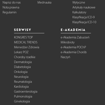
Napisz do nas
Mednauka
Wytyczne
Nota prawna
Artykuły naukowe
Regulamin
Kalkulatory
Klasyfikacja ICD-9
Klasyfikacja ICD-10
SERWISY
E-AKADEMIA
KONGRES TOP
e-Akademia Zaburzeń
MEDICAL TRENDS
Mikrobioty
Menedżer Zdrowia
e-Akademia POChP
Lekarz POZ
e-Akademia Chorób
Choroby rzadkie
Naczyń
Dermatologia
Diabetologia
Onkologia
Neurologia
Reumatologia
Kardiologia
Gastroenterologia
Pulmonologia
Ginekologia