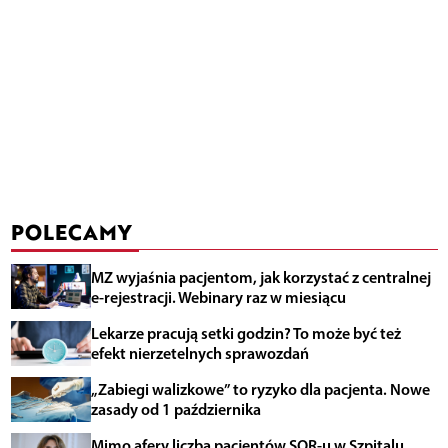
POLECAMY
MZ wyjaśnia pacjentom, jak korzystać z centralnej
e-rejestracji. Webinary raz w miesiącu
Lekarze pracują setki godzin? To może być też
efekt nierzetelnych sprawozdań
„Zabiegi walizkowe” to ryzyko dla pacjenta. Nowe
zasady od 1 października
Mimo afery liczba pacjentów SOR-u w Szpitalu