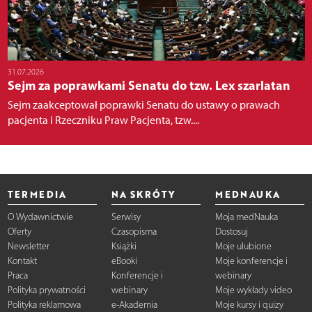
31.07.2026
Sejm za poprawkami Senatu do tzw. Lex szarlatan
Sejm zaakceptował poprawki Senatu do ustawy o prawach
pacjenta i Rzeczniku Praw Pacjenta, tzw....
TERMEDIA
NA SKRÓTY
MEDNAUKA
O Wydawnictwie
Serwisy
Moja medNauka
Oferty
Czasopisma
Dostosuj
Newsletter
Książki
Moje ulubione
Kontakt
eBooki
Moje konferencje i
Praca
Konferencje i
webinary
Polityka prywatności
webinary
Moje wykłady video
Polityka reklamowa
e-Akademia
Moje kursy i quizy