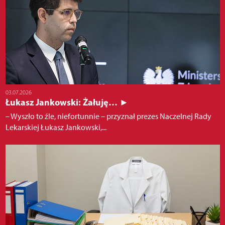
03.07.2026
Łukasz Jankowski: Żałuję… ►
– Wyszło to źle, niefortunnie – przyznał prezes Naczelnej Rady
Lekarskiej Łukasz Jankowski,...