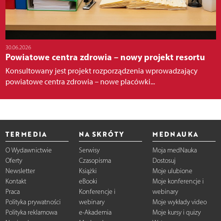
30.06.2026
Powiatowe centra zdrowia – nowy projekt resortu
Konsultowany jest projekt rozporządzenia wprowadzający
powiatowe centra zdrowia – nowe placówki...
TERMEDIA
NA SKRÓTY
MEDNAUKA
O Wydawnictwie
Serwisy
Moja medNauka
Oferty
Czasopisma
Dostosuj
Newsletter
Książki
Moje ulubione
Kontakt
eBooki
Moje konferencje i
Praca
Konferencje i
webinary
Polityka prywatności
webinary
Moje wykłady video
Polityka reklamowa
e-Akademia
Moje kursy i quizy