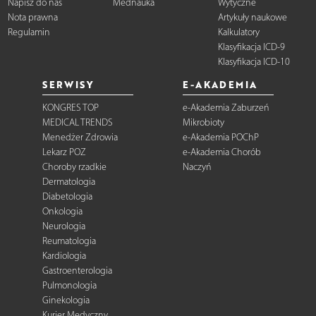
Napisz do nas
Mednauka
Wytyczne
Nota prawna
Artykuły naukowe
Regulamin
Kalkulatory
Klasyfikacja ICD-9
Klasyfikacja ICD-10
SERWISY
E-AKADEMIA
KONGRES TOP
e-Akademia Zaburzeń
MEDICAL TRENDS
Mikrobioty
Menedżer Zdrowia
e-Akademia POChP
Lekarz POZ
e-Akademia Chorób
Choroby rzadkie
Naczyń
Dermatologia
Diabetologia
Onkologia
Neurologia
Reumatologia
Kardiologia
Gastroenterologia
Pulmonologia
Ginekologia
Kurier Medyczny