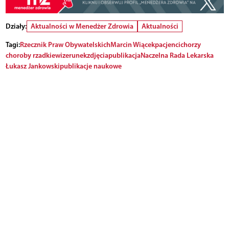
Działy:
Aktualności w Menedżer Zdrowia
Aktualności
Tagi:
Rzecznik Praw Obywatelskich
Marcin Wiącek
pacjenci
chorzy
choroby rzadkie
wizerunek
zdjęcia
publikacja
Naczelna Rada Lekarska
Łukasz Jankowski
publikacje naukowe