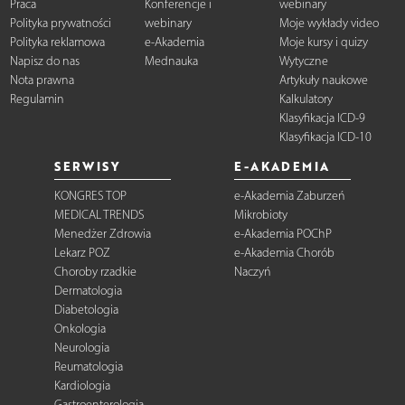
Praca
Konferencje i
webinary
Polityka prywatności
webinary
Moje wykłady video
Polityka reklamowa
e-Akademia
Moje kursy i quizy
Napisz do nas
Mednauka
Wytyczne
Nota prawna
Artykuły naukowe
Regulamin
Kalkulatory
Klasyfikacja ICD-9
Klasyfikacja ICD-10
SERWISY
E-AKADEMIA
KONGRES TOP
e-Akademia Zaburzeń
MEDICAL TRENDS
Mikrobioty
Menedżer Zdrowia
e-Akademia POChP
Lekarz POZ
e-Akademia Chorób
Choroby rzadkie
Naczyń
Dermatologia
Diabetologia
Onkologia
Neurologia
Reumatologia
Kardiologia
Gastroenterologia