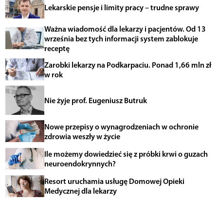
Lekarskie pensje i limity pracy – trudne sprawy
Ważna wiadomość dla lekarzy i pacjentów. Od 13
września bez tych informacji system zablokuje
receptę
Zarobki lekarzy na Podkarpaciu. Ponad 1,66 mln zł
w rok
Nie żyje prof. Eugeniusz Butruk
Nowe przepisy o wynagrodzeniach w ochronie
zdrowia weszły w życie
Ile możemy dowiedzieć się z próbki krwi o guzach
neuroendokrynnych?
Resort uruchamia usługę Domowej Opieki
Medycznej dla lekarzy