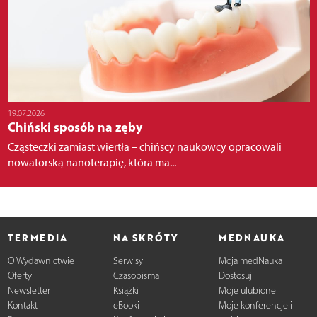
19.07.2026
Chiński sposób na zęby
Cząsteczki zamiast wiertła – chińscy naukowcy opracowali
nowatorską nanoterapię, która ma...
TERMEDIA
NA SKRÓTY
MEDNAUKA
O Wydawnictwie
Serwisy
Moja medNauka
Oferty
Czasopisma
Dostosuj
Newsletter
Książki
Moje ulubione
Kontakt
eBooki
Moje konferencje i