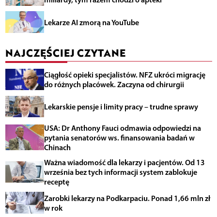
Lekarze AI zmorą na YouTube
NAJCZĘŚCIEJ CZYTANE
Ciągłość opieki specjalistów. NFZ ukróci migrację
do różnych placówek. Zaczyna od chirurgii
Lekarskie pensje i limity pracy – trudne sprawy
USA: Dr Anthony Fauci odmawia odpowiedzi na
pytania senatorów ws. finansowania badań w
Chinach
Ważna wiadomość dla lekarzy i pacjentów. Od 13
września bez tych informacji system zablokuje
receptę
Zarobki lekarzy na Podkarpaciu. Ponad 1,66 mln zł
w rok