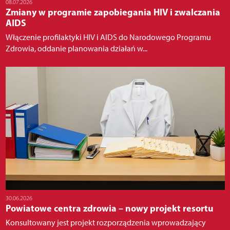
08.07.2026
Zmiany w programie zapobiegania HIV i zwalczania
AIDS
Włączenie profilaktyki HIV i AIDS do Narodowego Programu
Zdrowia, oddanie planowania działań w...
30.06.2026
Powiatowe centra zdrowia – nowy projekt resortu
Konsultowany jest projekt rozporządzenia wprowadzający