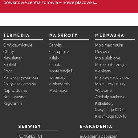
powiatowe centra zdrowia – nowe placówki...
TERMEDIA
NA SKRÓTY
MEDNAUKA
O Wydawnictwie
Serwisy
Moja medNauka
Oferty
Czasopisma
Dostosuj
Newsletter
Książki
Moje ulubione
Kontakt
eBooki
Moje konferencje i
Praca
Konferencje i
webinary
Polityka prywatności
webinary
Moje wykłady video
Polityka reklamowa
e-Akademia
Moje kursy i quizy
Napisz do nas
Mednauka
Wytyczne
Nota prawna
Artykuły naukowe
Regulamin
Kalkulatory
Klasyfikacja ICD-9
Klasyfikacja ICD-10
SERWISY
E-AKADEMIA
KONGRES TOP
e-Akademia Zaburzeń