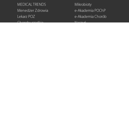
MEDICAL TRENDS
Mikrobioty
Menedżer Zdrowia
e-Akademia POChP
Lekarz POZ
e-Akademia Chorób
Choroby rzadkie
Naczyń
Dermatologia
Diabetologia
Onkologia
Neurologia
Reumatologia
Kardiologia
Gastroenterologia
Pulmonologia
Ginekologia
Kurier Medyczny
Zalecenia i
rekomendacje
e-Praktyka Leczenia
Ran
Warto wiedzieć
Biblioteka podcastów