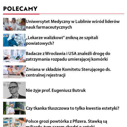
POLECAMY
Uniwersytet Medyczny w Lublinie wśród liderów
nauk farmaceutycznych
„Lekarze walizkowi” znikną ze szpitali
powiatowych?
Badacze z Wrocławia i USA znaleźli drogę do
zatrzymania rozpadu umierającej komórki
Zmiana w składzie Komitetu Sterującego ds.
centralnej rejestracji
Nie żyje prof. Eugeniusz Butruk
Czy tkanka tłuszczowa to tylko kwestia estetyki?
Polsce grozi powtórka z Pfizera. Stawką są
miliardy, tym razem chodzi o apteki