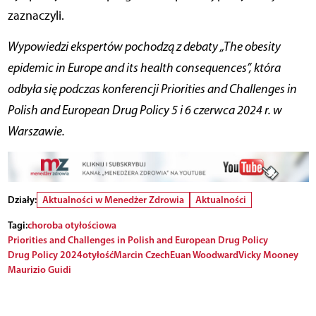
zaznaczyli.
Wypowiedzi ekspertów pochodzą z debaty „The obesity
epidemic in Europe and its health consequences”, która
odbyła się podczas konferencji Priorities and Challenges in
Polish and European Drug Policy 5 i 6 czerwca 2024 r. w
Warszawie.
Działy:
Aktualności w Menedżer Zdrowia
Aktualności
Tagi:
choroba otyłościowa
Priorities and Challenges in Polish and European Drug Policy
Drug Policy 2024
otyłość
Marcin Czech
Euan Woodward
Vicky Mooney
Maurizio Guidi