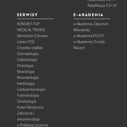
Klasyfikacja ICD-10
SERWISY
E-AKADEMIA
KONGRES TOP
e-Akademia Zaburzeń
MEDICAL TRENDS
Mikrobioty
Menedżer Zdrowia
e-Akademia POChP
Lekarz POZ
e-Akademia Chorób
Choroby rzadkie
Naczyń
Dermatologia
Diabetologia
Onkologia
Neurologia
Reumatologia
Kardiologia
Gastroenterologia
Pulmonologia
Ginekologia
Kurier Medyczny
Zalecenia i
rekomendacje
e-Praktyka Leczenia