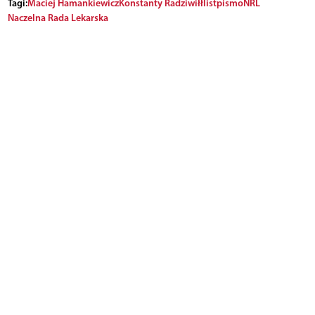
Tagi:
Maciej Hamankiewicz
Konstanty Radziwiłł
list
pismo
NRL
Naczelna Rada Lekarska