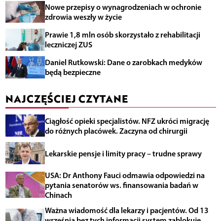
Nowe przepisy o wynagrodzeniach w ochronie
zdrowia weszły w życie
Prawie 1,8 mln osób skorzystało z rehabilitacji
leczniczej ZUS
Daniel Rutkowski: Dane o zarobkach medyków
będą bezpieczne
NAJCZĘŚCIEJ CZYTANE
Ciągłość opieki specjalistów. NFZ ukróci migrację
do różnych placówek. Zaczyna od chirurgii
Lekarskie pensje i limity pracy – trudne sprawy
USA: Dr Anthony Fauci odmawia odpowiedzi na
pytania senatorów ws. finansowania badań w
Chinach
Ważna wiadomość dla lekarzy i pacjentów. Od 13
września bez tych informacji system zablokuje