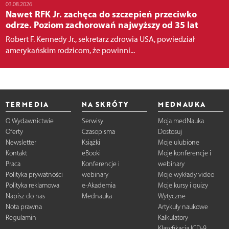
03.08.2026
Nawet RFK Jr. zachęca do szczepień przeciwko
odrze. Poziom zachorowań najwyższy od 35 lat
Robert F. Kennedy Jr., sekretarz zdrowia USA, powiedział
amerykańskim rodzicom, że powinni...
TERMEDIA
NA SKRÓTY
MEDNAUKA
O Wydawnictwie
Serwisy
Moja medNauka
Oferty
Czasopisma
Dostosuj
Newsletter
Książki
Moje ulubione
Kontakt
eBooki
Moje konferencje i
Praca
Konferencje i
webinary
Polityka prywatności
webinary
Moje wykłady video
Polityka reklamowa
e-Akademia
Moje kursy i quizy
Napisz do nas
Mednauka
Wytyczne
Nota prawna
Artykuły naukowe
Regulamin
Kalkulatory
Klasyfikacja ICD-9