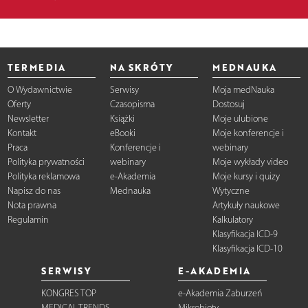
TERMEDIA
NA SKRÓTY
MEDNAUKA
O Wydawnictwie
Serwisy
Moja medNauka
Oferty
Czasopisma
Dostosuj
Newsletter
Książki
Moje ulubione
Kontakt
eBooki
Moje konferencje i
Praca
Konferencje i
webinary
Polityka prywatności
webinary
Moje wykłady video
Polityka reklamowa
e-Akademia
Moje kursy i quizy
Napisz do nas
Mednauka
Wytyczne
Nota prawna
Artykuły naukowe
Regulamin
Kalkulatory
Klasyfikacja ICD-9
Klasyfikacja ICD-10
SERWISY
E-AKADEMIA
KONGRES TOP
e-Akademia Zaburzeń
MEDICAL TRENDS
Mikrobioty