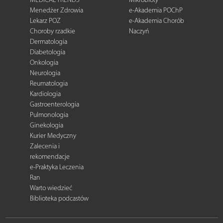
Menedżer Zdrowia
e-Akademia POChP
Lekarz POZ
e-Akademia Chorób
Choroby rzadkie
Naczyń
Dermatologia
Diabetologia
Onkologia
Neurologia
Reumatologia
Kardiologia
Gastroenterologia
Pulmonologia
Ginekologia
Kurier Medyczny
Zalecenia i
rekomendacje
e-Praktyka Leczenia
Ran
Warto wiedzieć
Biblioteka podcastów