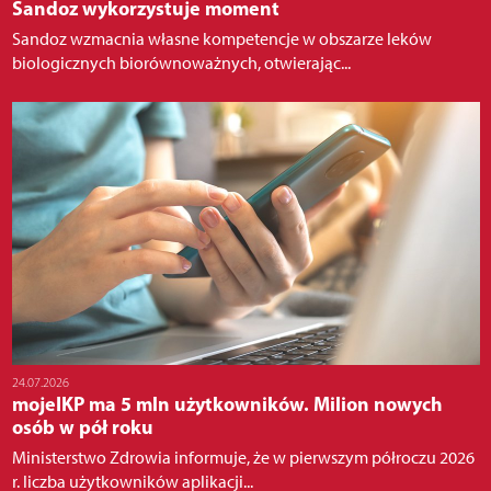
Sandoz wykorzystuje moment
Sandoz wzmacnia własne kompetencje w obszarze leków
biologicznych biorównoważnych, otwierając...
24.07.2026
mojeIKP ma 5 mln użytkowników. Milion nowych
osób w pół roku
Ministerstwo Zdrowia informuje, że w pierwszym półroczu 2026
r. liczba użytkowników aplikacji...