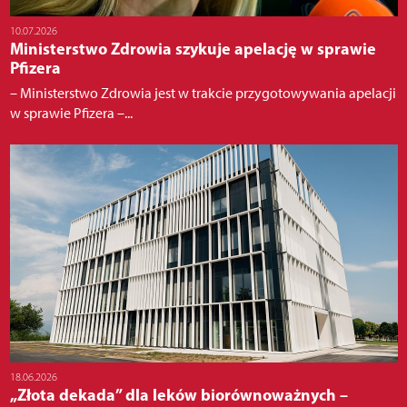
10.07.2026
Ministerstwo Zdrowia szykuje apelację w sprawie
Pfizera
– Ministerstwo Zdrowia jest w trakcie przygotowywania apelacji
w sprawie Pfizera –...
18.06.2026
„Złota dekada” dla leków biorównoważnych –