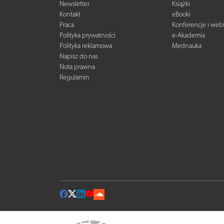
Newsletter
Książki
Kontakt
eBooki
Praca
Konferencje i web
Polityka prywatności
e-Akademia
Polityka reklamowa
Mednauka
Napisz do nas
Nota prawna
Regulamin