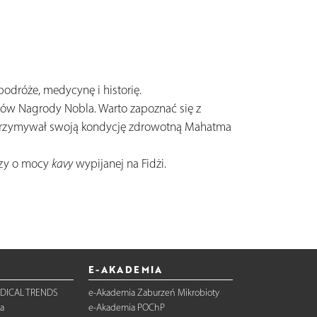
odróże, medycynę i historię.
eatów Nagrody Nobla. Warto zapoznać się z
b utrzymywał swoją kondycję zdrowotną Mahatma
 czy o mocy
kavy
wypijanej na Fidżi.
E-AKADEMIA
DICAL TRENDS
e-Akademia Zaburzeń Mikrobioty
a
e-Akademia POChP