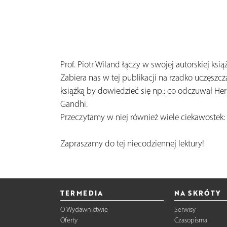
Prof. Piotr Wiland łączy w swojej autorskiej k
Zabiera nas w tej publikacji na rzadko uczęszc
książką by dowiedzieć się np.: co odczuwał He
Gandhi.
Przeczytamy w niej również wiele ciekawostek:
Zapraszamy do tej niecodziennej lektury!
TERMEDIA
NA SKRÓTY
O Wydawnictwie
Serwisy
Oferty
Czasopisma