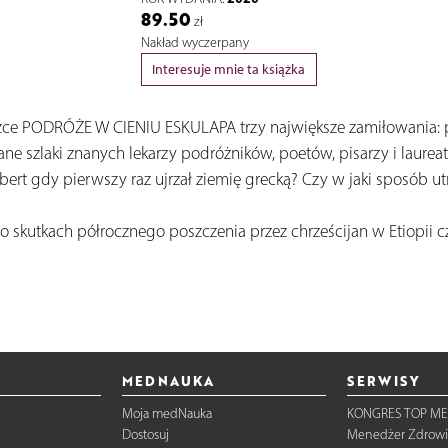
89.50
zł
Nakład wyczerpany
Interesuje mnie ta książka
siążce PODRÓŻE W CIENIU ESKULAPA trzy największe zamiłowania: p
zane szlaki znanych lekarzy podróżników, poetów, pisarzy i laur
rbert gdy pierwszy raz ujrzał ziemię grecką? Czy w jaki sposó
 o skutkach półrocznego poszczenia przez chrześcijan w Etiopii
MEDNAUKA
SERWISY
Moja medNauka
KONGRES TOP ME
Dostosuj
Menedżer Zdrowi