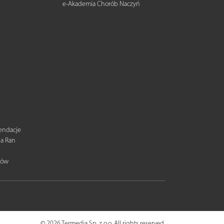
e-Akademia Chorób Naczyń
mendacje
ia Ran
tów
© 2026 Termedia Sp. z o.o. All rights reserved.