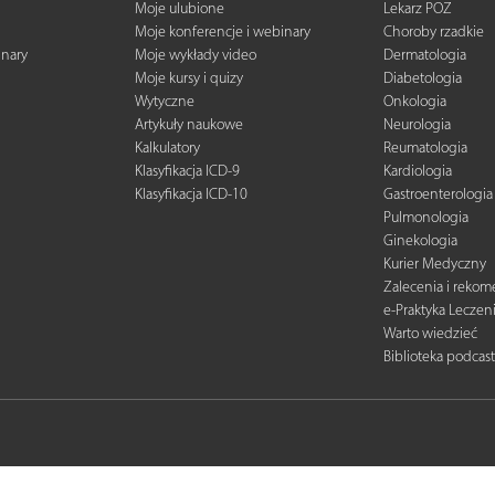
Moje ulubione
Lekarz POZ
Moje konferencje i webinary
Choroby rzadkie
inary
Moje wykłady video
Dermatologia
Moje kursy i quizy
Diabetologia
Wytyczne
Onkologia
Artykuły naukowe
Neurologia
Kalkulatory
Reumatologia
Klasyfikacja ICD-9
Kardiologia
Klasyfikacja ICD-10
Gastroenterologia
Pulmonologia
Ginekologia
Kurier Medyczny
Zalecenia i reko
e-Praktyka Leczen
Warto wiedzieć
Biblioteka podcas