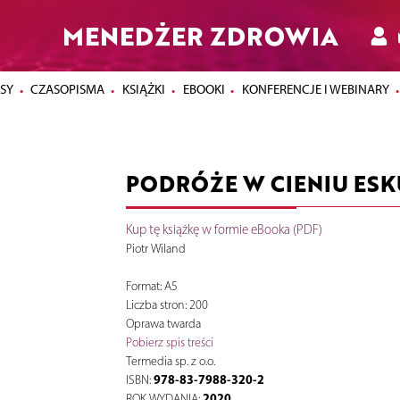
MENEDŻER ZDROWIA
SY
CZASOPISMA
KSIĄŻKI
EBOOKI
KONFERENCJE I WEBINARY
PODRÓŻE W CIENIU ES
Kup tę książkę w formie eBooka (PDF)
Piotr Wiland
Format: A5
Liczba stron: 200
Oprawa twarda
Pobierz spis treści
Termedia sp. z o.o.
978-83-7988-320-2
ISBN:
2020
ROK WYDANIA: