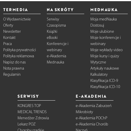
TERMEDIA
NA SKRÓTY
MEDNAUKA
O Wydawnictwie
Serwisy
Moja medNauka
Oferty
Czasopisma
Dostosuj
Newsletter
Książki
Moje ulubione
Kontakt
eBooki
Moje konferencje i
Praca
Konferencje i
webinary
Polityka prywatności
webinary
Moje wykłady video
Polityka reklamowa
e-Akademia
Moje kursy i quizy
Napisz do nas
Mednauka
Wytyczne
Nota prawna
Artykuły naukowe
Regulamin
Kalkulatory
Klasyfikacja ICD-9
Klasyfikacja ICD-10
SERWISY
E-AKADEMIA
KONGRES TOP
e-Akademia Zaburzeń
MEDICAL TRENDS
Mikrobioty
Menedżer Zdrowia
e-Akademia POChP
Lekarz POZ
e-Akademia Chorób
Choroby rzadkie
Naczyń