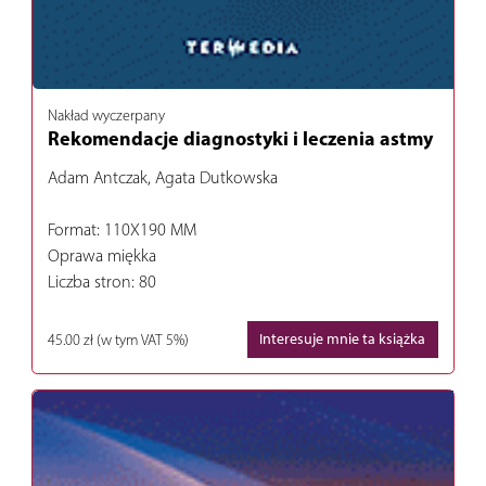
Nakład wyczerpany
Rekomendacje diagnostyki i leczenia astmy
Adam Antczak, Agata Dutkowska
Format: 110X190 MM
Oprawa miękka
Liczba stron: 80
45.00 zł
(w tym VAT 5%)
Interesuje mnie ta książka