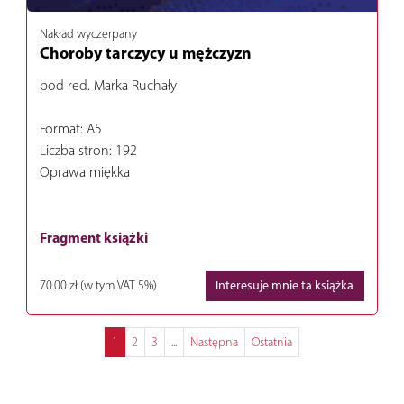
Nakład wyczerpany
Choroby tarczycy u mężczyzn
pod red. Marka Ruchały
Format: A5
Liczba stron: 192
Oprawa miękka
Fragment książki
70.00 zł
(w tym VAT 5%)
Interesuje mnie ta książka
1
2
3
...
Następna
Ostatnia