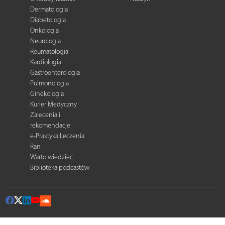
Dermatologia
Diabetologia
Onkologia
Neurologia
Reumatologia
Kardiologia
Gastroenterologia
Pulmonologia
Ginekologia
Kurier Medyczny
Zalecenia i
rekomendacje
e-Praktyka Leczenia
Ran
Warto wiedzieć
Biblioteka podcastów