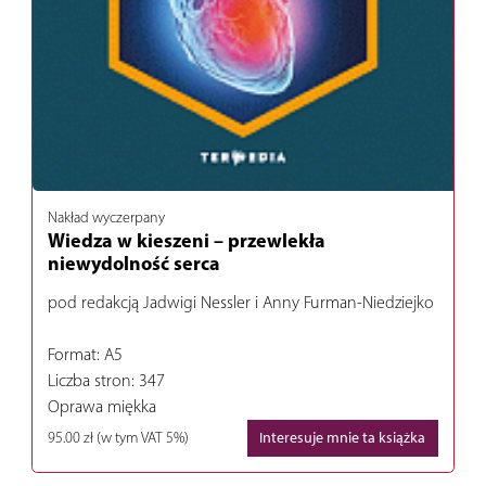
Nakład wyczerpany
Wiedza w kieszeni – przewlekła
niewydolność serca
pod redakcją Jadwigi Nessler i Anny Furman-Niedziejko
Format: A5
Liczba stron: 347
Oprawa miękka
95.00 zł
(w tym VAT 5%)
Interesuje mnie ta książka