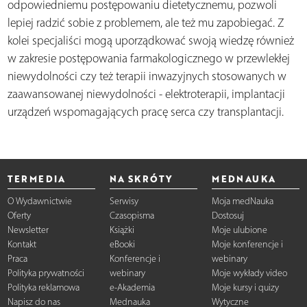
odpowiedniemu postępowaniu dietetycznemu, pozwoli
lepiej radzić sobie z problemem, ale też mu zapobiegać. Z
kolei specjaliści mogą uporządkować swoją wiedzę również
w zakresie postępowania farmakologicznego w przewlekłej
niewydolności czy też terapii inwazyjnych stosowanych w
zaawansowanej niewydolności - elektroterapii, implantacji
urządzeń wspomagających pracę serca czy transplantacji.
TERMEDIA
NA SKRÓTY
MEDNAUKA
O Wydawnictwie
Serwisy
Moja medNauka
Oferty
Czasopisma
Dostosuj
Newsletter
Książki
Moje ulubione
Kontakt
eBooki
Moje konferencje i
Praca
Konferencje i
webinary
Polityka prywatności
webinary
Moje wykłady video
Polityka reklamowa
e-Akademia
Moje kursy i quizy
Napisz do nas
Mednauka
Wytyczne