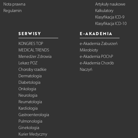
Nota prawna
Artykuły naukowe
Regulamin
Kalkulatory
Klasyfikacja ICD-9
Klasyfikacja ICD-10
SERWISY
E-AKADEMIA
KONGRES TOP
e-Akademia Zaburzeń
MEDICAL TRENDS
Mikrobioty
Menedżer Zdrowia
e-Akademia POChP
Lekarz POZ
e-Akademia Chorób
Choroby rzadkie
Naczyń
Dermatologia
Diabetologia
Onkologia
Neurologia
Reumatologia
Kardiologia
Gastroenterologia
Pulmonologia
Ginekologia
Kurier Medyczny