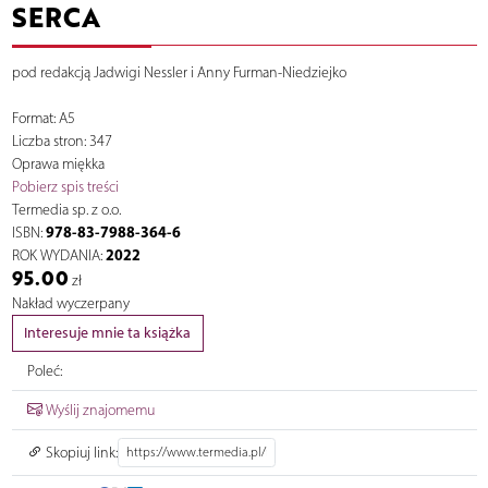
SERCA
pod redakcją Jadwigi Nessler i Anny Furman-Niedziejko
Format: A5
Liczba stron: 347
Oprawa miękka
Pobierz spis treści
Termedia sp. z o.o.
978-83-7988-364-6
ISBN:
2022
ROK WYDANIA:
95.00
zł
Nakład wyczerpany
Interesuje mnie ta książka
Poleć:
Wyślij znajomemu
Skopiuj link: