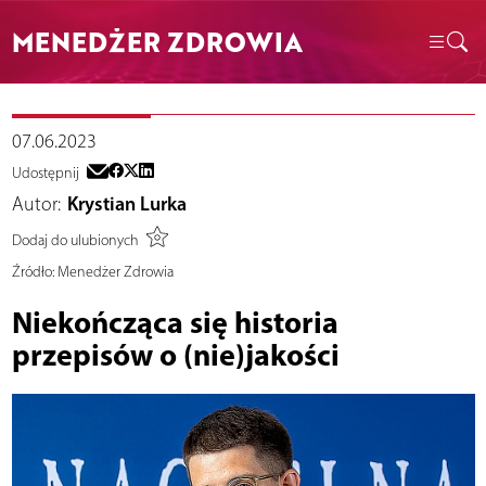
MENEDŻER ZDROWIA
07.06.2023
Udostępnij
Autor:
Krystian Lurka
Dodaj do ulubionych
Źródło:
Menedżer Zdrowia
Niekończąca się historia
przepisów o (nie)jakości