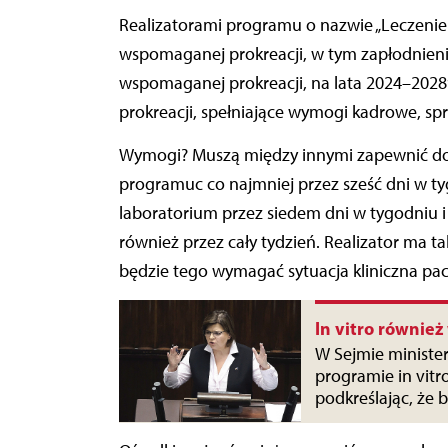
Realizatorami programu o nazwie „Leczenie niepłodności obejmujące procedury medycznie
wspomaganej prokreacji, w tym zapłodnie
wspomaganej prokreacji, na lata 2024–202
prokreacji, spełniające wymogi kadrowe, spr
Wymogi? Muszą między innymi zapewnić do
programuc co najmniej przez sześć dni w ty
laboratorium przez siedem dni w tygodniu i
również przez cały tydzień. Realizator ma ta
będzie tego wymagać sytuacja kliniczna pa
In vitro równie
W Sejmie ministe
programie in vitr
podkreślając, że