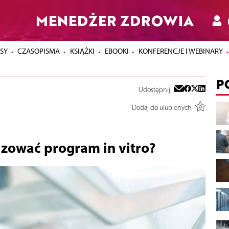
MENEDŻER ZDROWIA
SY
CZASOPISMA
KSIĄŻKI
EBOOKI
KONFERENCJE I WEBINARY
P
Udostępnij
Dodaj do ulubionych
izować program in vitro?