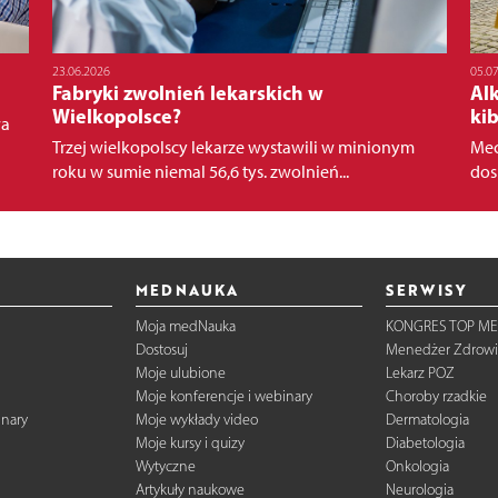
23.06.2026
05.0
Fabryki zwolnień lekarskich w
Al
Wielkopolsce?
kib
wa
Trzej wielkopolscy lekarze wystawili w minionym
Mec
roku w sumie niemal 56,6 tys. zwolnień...
dos
MEDNAUKA
SERWISY
Moja medNauka
KONGRES TOP ME
Dostosuj
Menedżer Zdrowi
Moje ulubione
Lekarz POZ
Moje konferencje i webinary
Choroby rzadkie
inary
Moje wykłady video
Dermatologia
Moje kursy i quizy
Diabetologia
Wytyczne
Onkologia
Artykuły naukowe
Neurologia