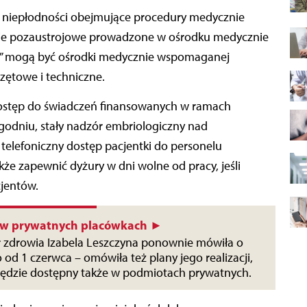
nie pozaustrojowe prowadzone w ośrodku medycznie
8” mogą być ośrodki medycznie wspomaganej
zętowe i techniczne.
stęp do świadczeń finansowanych w ramach
godniu, stały nadzór embriologiczny nad
 telefoniczny dostęp pacjentki do personelu
kże zapewnić dyżury w dni wolne od pracy, jeśli
cjentów.
ż w prywatnych placówkach ►
r zdrowia Izabela Leszczyna ponownie mówiła o
o od 1 czerwca – omówiła też plany jego realizacji,
 będzie dostępny także w podmiotach prywatnych.