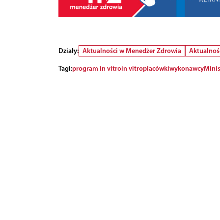
Działy:
Aktualności w Menedżer Zdrowia
Aktualnoś
Tagi:
program in vitro
in vitro
placówki
wykonawcy
Minis