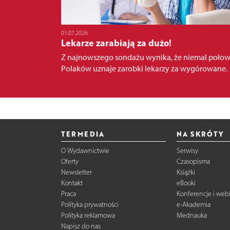
01.07.2026
Lekarze zarabiają za dużo!
Z najnowszego sondażu wynika, że niemal poło
Polaków uznaje zarobki lekarzy za wygórowane.
TERMEDIA
NA SKRÓTY
O Wydawnictwie
Serwisy
Oferty
Czasopisma
Newsletter
Książki
Kontakt
eBooki
Praca
Konferencje i web
Polityka prywatności
e-Akademia
Polityka reklamowa
Mednauka
Napisz do nas