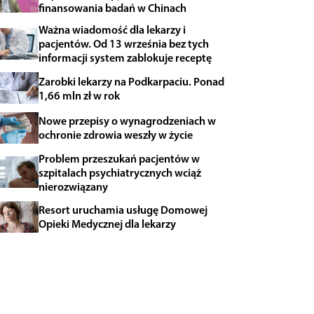
finansowania badań w Chinach
Ważna wiadomość dla lekarzy i
pacjentów. Od 13 września bez tych
informacji system zablokuje receptę
Zarobki lekarzy na Podkarpaciu. Ponad
1,66 mln zł w rok
Nowe przepisy o wynagrodzeniach w
ochronie zdrowia weszły w życie
Problem przeszukań pacjentów w
szpitalach psychiatrycznych wciąż
nierozwiązany
Resort uruchamia usługę Domowej
Opieki Medycznej dla lekarzy