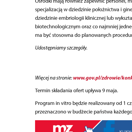
Ośrodki mają również zapewnić personel, m
specjalizacją w dziedzinie położnictwa i gin
dziedzinie embriologii klinicznej lub wyks
biotechnologicznym oraz co najmniej jedneg
ma być stosowna do planowanych procedur
Udostępniamy szczegóły.
www.gov.pl/zdrowie/konk
Więcej na stronie:
Termin składania ofert upływa 9 maja.
Program in vitro będzie realizowany od 1 cz
przeznaczono w budżecie państwa każdego ro