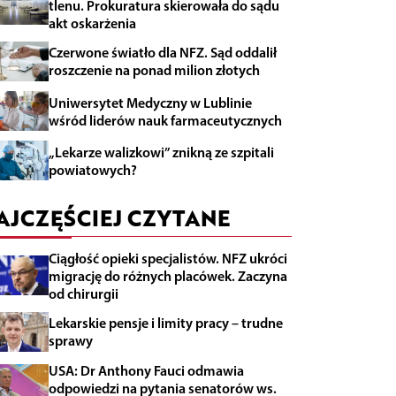
tlenu. Prokuratura skierowała do sądu
akt oskarżenia
Czerwone światło dla NFZ. Sąd oddalił
roszczenie na ponad milion złotych
Uniwersytet Medyczny w Lublinie
wśród liderów nauk farmaceutycznych
„Lekarze walizkowi” znikną ze szpitali
powiatowych?
AJCZĘŚCIEJ CZYTANE
Ciągłość opieki specjalistów. NFZ ukróci
migrację do różnych placówek. Zaczyna
od chirurgii
Lekarskie pensje i limity pracy – trudne
sprawy
USA: Dr Anthony Fauci odmawia
odpowiedzi na pytania senatorów ws.