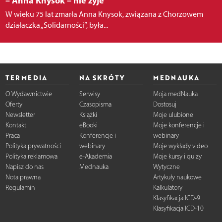
– Anna Knysok – nie żyje
W wieku 75 lat zmarła Anna Knysok, związana z Chorzowem
działaczka „Solidarności”, była...
TERMEDIA
NA SKRÓTY
MEDNAUKA
O Wydawnictwie
Serwisy
Moja medNauka
Oferty
Czasopisma
Dostosuj
Newsletter
Książki
Moje ulubione
Kontakt
eBooki
Moje konferencje i
Praca
Konferencje i
webinary
Polityka prywatności
webinary
Moje wykłady video
Polityka reklamowa
e-Akademia
Moje kursy i quizy
Napisz do nas
Mednauka
Wytyczne
Nota prawna
Artykuły naukowe
Regulamin
Kalkulatory
Klasyfikacja ICD-9
Klasyfikacja ICD-10