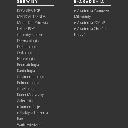
SERWISY
E-AKADEMIA
KONGRES TOP
e-Akademia Zaburzeń
MEDICAL TRENDS
Mikrobioty
Menedżer Zdrowia
e-Akademia POChP
Lekarz POZ
e-Akademia Chorób
Choroby rzadkie
Naczyń
Dermatologia
Diabetologia
Onkologia
Neurologia
Reumatologia
Kardiologia
Gastroenterologia
Pulmonologia
Ginekologia
Kurier Medyczny
Zalecenia i
rekomendacje
e-Praktyka Leczenia
Ran
Warto wiedzieć