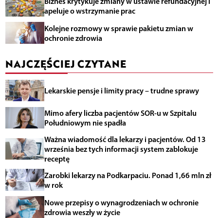
Biznes krytykuje zmiany w ustawie refundacyjnej i
apeluje o wstrzymanie prac
Kolejne rozmowy w sprawie pakietu zmian w
ochronie zdrowia
NAJCZĘŚCIEJ CZYTANE
Lekarskie pensje i limity pracy – trudne sprawy
Mimo afery liczba pacjentów SOR-u w Szpitalu
Południowym nie spadła
Ważna wiadomość dla lekarzy i pacjentów. Od 13
września bez tych informacji system zablokuje
receptę
Zarobki lekarzy na Podkarpaciu. Ponad 1,66 mln zł
w rok
Nowe przepisy o wynagrodzeniach w ochronie
zdrowia weszły w życie