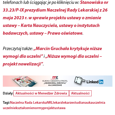
Stanowisko nr
telefonach lub ściągając je po kliknięciu w:
33.23/P-IX prezydium Naczelnej Rady Lekarskiej z 26
maja 2023 r. w sprawie projektu ustawy o zmianie
ustawy – Karta Nauczyciela, ustawy o instytutach
badawczych, ustawy – Prawo oświatowe
.
„Marcin Gruchała krytykuje niższe
Przeczytaj także:
wymogi dla uczelni”
„Niższe wymogi dla uczelni –
i
projekt nowelizacji”
.
Działy:
Aktualności w Menedżer Zdrowia
Aktualności
Tagi:
Naczelna Rada Lekarska
NRL
lekarz
lekarze
studia
nauka
uczelnia
uczelnie
kształcenie
normy
projekt
ustawa