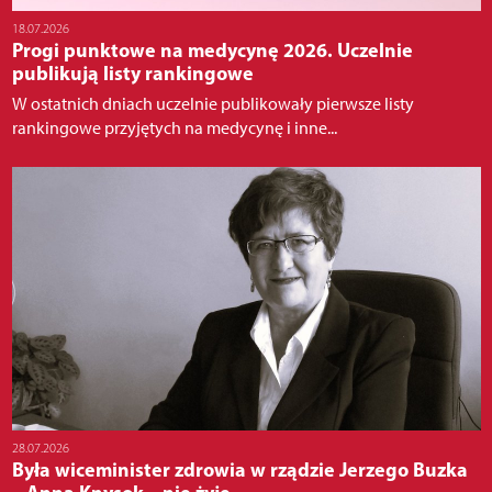
18.07.2026
Progi punktowe na medycynę 2026. Uczelnie
publikują listy rankingowe
W ostatnich dniach uczelnie publikowały pierwsze listy
rankingowe przyjętych na medycynę i inne...
28.07.2026
Była wiceminister zdrowia w rządzie Jerzego Buzka