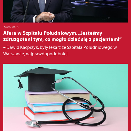
24.06.2026
Afera w Szpitalu Południowym. „Jesteśmy
zdruzgotani tym, co mogło dziać się z pacjentami”
– Dawid Kacprzyk, były lekarz ze Szpitala Południowego w
Warszawie, najprawdopodobniej...