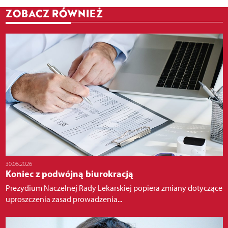
ZOBACZ RÓWNIEŻ
30.06.2026
Koniec z podwójną biurokracją
Prezydium Naczelnej Rady Lekarskiej popiera zmiany dotyczące
uproszczenia zasad prowadzenia...