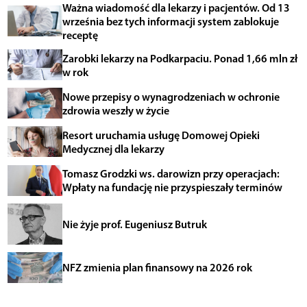
Ważna wiadomość dla lekarzy i pacjentów. Od 13
września bez tych informacji system zablokuje
receptę
Zarobki lekarzy na Podkarpaciu. Ponad 1,66 mln zł
w rok
Nowe przepisy o wynagrodzeniach w ochronie
zdrowia weszły w życie
Resort uruchamia usługę Domowej Opieki
Medycznej dla lekarzy
Tomasz Grodzki ws. darowizn przy operacjach:
Wpłaty na fundację nie przyspieszały terminów
Nie żyje prof. Eugeniusz Butruk
NFZ zmienia plan finansowy na 2026 rok