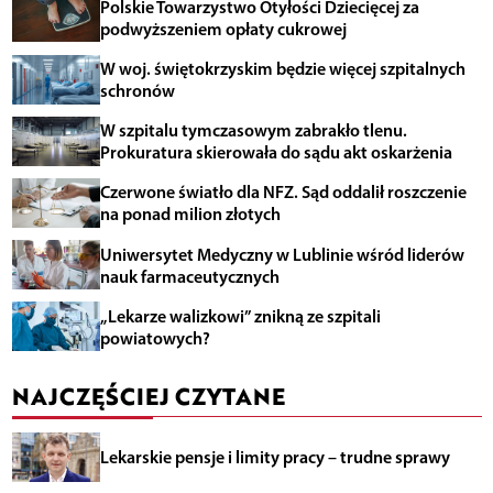
Polskie Towarzystwo Otyłości Dziecięcej za
podwyższeniem opłaty cukrowej
W woj. świętokrzyskim będzie więcej szpitalnych
schronów
W szpitalu tymczasowym zabrakło tlenu.
Prokuratura skierowała do sądu akt oskarżenia
Czerwone światło dla NFZ. Sąd oddalił roszczenie
na ponad milion złotych
Uniwersytet Medyczny w Lublinie wśród liderów
nauk farmaceutycznych
„Lekarze walizkowi” znikną ze szpitali
powiatowych?
NAJCZĘŚCIEJ CZYTANE
Lekarskie pensje i limity pracy – trudne sprawy