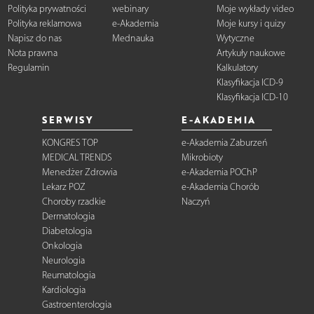
Polityka prywatności
webinary
Moje wykłady video
Polityka reklamowa
e-Akademia
Moje kursy i quizy
Napisz do nas
Mednauka
Wytyczne
Nota prawna
Artykuły naukowe
Regulamin
Kalkulatory
Klasyfikacja ICD-9
Klasyfikacja ICD-10
SERWISY
E-AKADEMIA
KONGRES TOP
e-Akademia Zaburzeń
MEDICAL TRENDS
Mikrobioty
Menedżer Zdrowia
e-Akademia POChP
Lekarz POZ
e-Akademia Chorób
Choroby rzadkie
Naczyń
Dermatologia
Diabetologia
Onkologia
Neurologia
Reumatologia
Kardiologia
Gastroenterologia