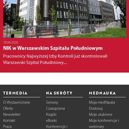
18.06.2026
NIK w Warszawskim Szpitalu Południowym
Pracownicy Najwyższej Izby Kontroli już skontrolowali
Warszawski Szpital Południowy....
TERMEDIA
NA SKRÓTY
MEDNAUKA
O Wydawnictwie
Serwisy
Moja medNauka
Oferty
Czasopisma
Dostosuj
Newsletter
Książki
Moje ulubione
Kontakt
eBooki
Moje konferencje i
Praca
Konferencje i
webinary