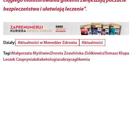
bezpieczeństwa i ułatwiają leczenie”
.
Działy:
Aktualności w Menedżer Zdrowia
Aktualności
Tagi:
Małgorzata Myśliwiec
Dorota Zozulińska-Ziółkiewicz
Tomasz Klupa
Leszek Czupryniak
diabetologia
cukrzyca
glikemia