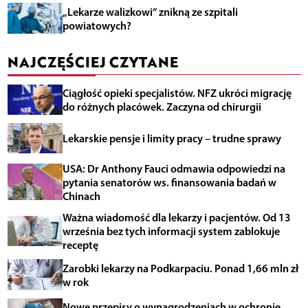
„Lekarze walizkowi” znikną ze szpitali
powiatowych?
NAJCZĘŚCIEJ CZYTANE
Ciągłość opieki specjalistów. NFZ ukróci migrację
do różnych placówek. Zaczyna od chirurgii
Lekarskie pensje i limity pracy – trudne sprawy
USA: Dr Anthony Fauci odmawia odpowiedzi na
pytania senatorów ws. finansowania badań w
Chinach
Ważna wiadomość dla lekarzy i pacjentów. Od 13
września bez tych informacji system zablokuje
receptę
Zarobki lekarzy na Podkarpaciu. Ponad 1,66 mln zł
w rok
Nowe przepisy o wynagrodzeniach w ochronie