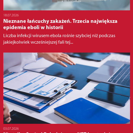
18.07.2026
Nieznane łańcuchy zakażeń. Trzecia największa
epidemia eboli w historii
Liczba infekcji wirusem ebola rośnie szybciej niż podczas
jakiejkolwiek wcześniejszej fali tej...
03.07.2026