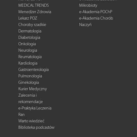
MEDICAL TRENDS
Mikrobioty
Menedżer Zdrowia
e-Akademia POChP
Lekarz POZ
e-Akademia Chorób
Choroby rzadkie
Naczyń
Dermatologia
Diabetologia
Onkologia
Neurologia
Reumatologia
Kardiologia
Gastroenterologia
Pulmonologia
Ginekologia
Kurier Medyczny
Zalecenia i
rekomendacje
e-Praktyka Leczenia
Ran
Warto wiedzieć
Biblioteka podcastów