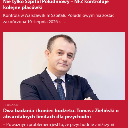
Nie tylko Szpital Południowy – NFZ kontroluje
kolejne placówki
Kontrola w Warszawskim Szpitalu Południowym ma zostać
zakończona 10 sierpnia 2026 r. –...
11.06.2026
Dwa badania i koniec budżetu. Tomasz Zieliński o
absurdalnych limitach dla przychodni
– Poważnym problemem jest to, że przychodnie z niższymi