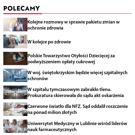
POLECAMY
Kolejne rozmowy w sprawie pakietu zmian w
ochronie zdrowia
W kolejce po zdrowie
Polskie Towarzystwo Otyłości Dziecięcej za
podwyższeniem opłaty cukrowej
W woj. świętokrzyskim będzie więcej szpitalnych
schronów
W szpitalu tymczasowym zabrakło tlenu.
Prokuratura skierowała do sądu akt oskarżenia
Czerwone światło dla NFZ. Sąd oddalił roszczenie
na ponad milion złotych
Uniwersytet Medyczny w Lublinie wśród liderów
nauk farmaceutycznych