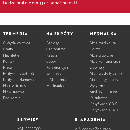
budżetami nie mogą osiągnąć premii i...
TERMEDIA
NA SKRÓTY
MEDNAUKA
O Wydawnictwie
Serwisy
Moja medNauka
Oferty
Czasopisma
Dostosuj
Newsletter
Książki
Moje ulubione
Kontakt
eBooki
Moje konferencje i
Praca
Konferencje i
webinary
Polityka prywatności
webinary
Moje wykłady video
Polityka reklamowa
e-Akademia
Moje kursy i quizy
Napisz do nas
Mednauka
Wytyczne
Nota prawna
Artykuły naukowe
Regulamin
Kalkulatory
Klasyfikacja ICD-9
Klasyfikacja ICD-10
SERWISY
E-AKADEMIA
KONGRES TOP
e-Akademia Zaburzeń