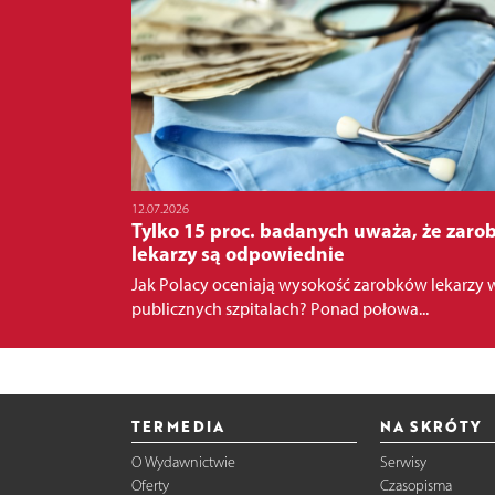
12.07.2026
Tylko 15 proc. badanych uważa, że zarob
lekarzy są odpowiednie
Jak Polacy oceniają wysokość zarobków lekarzy 
publicznych szpitalach? Ponad połowa...
TERMEDIA
NA SKRÓTY
O Wydawnictwie
Serwisy
Oferty
Czasopisma