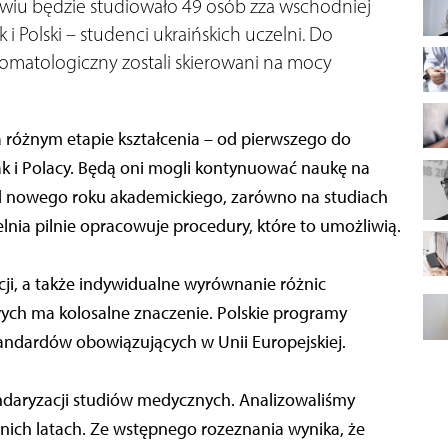
iu będzie studiowało 49 osób zza wschodniej
 i Polski – studenci ukraińskich uczelni. Do
Stomatologiczny zostali skierowani na mocy
a różnym etapie kształcenia – od pierwszego do
ak i Polacy. Będą oni mogli kontynuować naukę na
 nowego roku akademickiego, zarówno na studiach
zelnia pilnie opracowuje procedury, które to umożliwią.
cji, a także indywidualne wyrównanie różnic
ch ma kolosalne znaczenie. Polskie programy
ndardów obowiązujących w Unii Europejskiej.
andaryzacji studiów medycznych. Analizowaliśmy
nich latach. Ze wstępnego rozeznania wynika, że