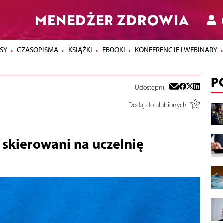
MENEDŻER ZDROWIA
SY
CZASOPISMA
KSIĄŻKI
EBOOKI
KONFERENCJE I WEBINARY
P
Udostępnij
Dodaj do ulubionych
 skierowani na uczelnię