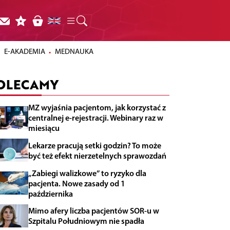
E-AKADEMIA
MEDNAUKA
OLECAMY
MZ wyjaśnia pacjentom, jak korzystać z
centralnej e-rejestracji. Webinary raz w
miesiącu
Lekarze pracują setki godzin? To może
być też efekt nierzetelnych sprawozdań
„Zabiegi walizkowe” to ryzyko dla
pacjenta. Nowe zasady od 1
października
Mimo afery liczba pacjentów SOR-u w
Szpitalu Południowym nie spadła