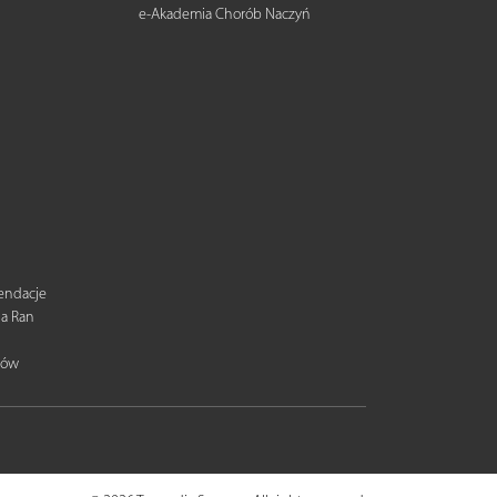
e-Akademia Chorób Naczyń
mendacje
ia Ran
tów