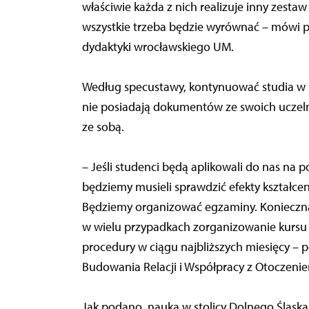
właściwie każda z nich realizuje inny zesta
wszystkie trzeba będzie wyrównać – mówi pr
dydaktyki wrocławskiego UM.
Według specustawy, kontynuować studia w Po
nie posiadają dokumentów ze swoich uczeln
ze sobą.
– Jeśli studenci będą aplikowali do nas na 
będziemy musieli sprawdzić efekty kształce
Będziemy organizować egzaminy. Konieczna
w wielu przypadkach zorganizowanie kursu 
procedury w ciągu najbliższych miesięcy – p
Budowania Relacji i Współpracy z Otoczen
Jak podano, nauką w stolicy Dolnego Śląska z