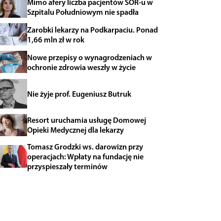
Mimo afery liczba pacjentów SOR-u w
Szpitalu Południowym nie spadła
Zarobki lekarzy na Podkarpaciu. Ponad
1,66 mln zł w rok
Nowe przepisy o wynagrodzeniach w
ochronie zdrowia weszły w życie
Nie żyje prof. Eugeniusz Butruk
Resort uruchamia usługę Domowej
Opieki Medycznej dla lekarzy
Tomasz Grodzki ws. darowizn przy
operacjach: Wpłaty na fundację nie
przyspieszały terminów