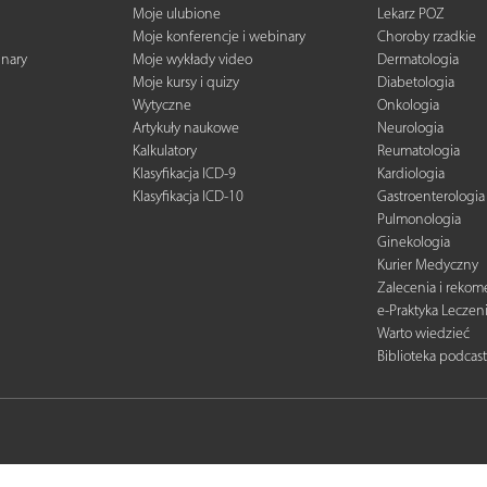
Moje ulubione
Lekarz POZ
Moje konferencje i webinary
Choroby rzadkie
inary
Moje wykłady video
Dermatologia
Moje kursy i quizy
Diabetologia
Wytyczne
Onkologia
Artykuły naukowe
Neurologia
Kalkulatory
Reumatologia
Klasyfikacja ICD-9
Kardiologia
Klasyfikacja ICD-10
Gastroenterologia
Pulmonologia
Ginekologia
Kurier Medyczny
Zalecenia i reko
e-Praktyka Leczen
Warto wiedzieć
Biblioteka podcas