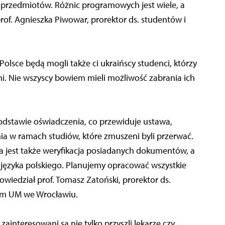
w przedmiotów. Różnic programowych jest wiele, a
of. Agnieszka Piwowar, prorektor ds. studentów i
lsce będą mogli także ci ukraińscy studenci, którzy
i. Nie wszyscy bowiem mieli możliwość zabrania ich
podstawie oświadczenia, co przewiduje ustawa,
nia w ramach studiów, które zmuszeni byli przerwać.
 jest także weryfikacja posiadanych dokumentów, a
języka polskiego. Planujemy opracować wszystkie
owiedział prof. Tomasz Zatoński, prorektor ds.
iem UM we Wrocławiu.
ainteresowani są nie tylko przyszli lekarze czy