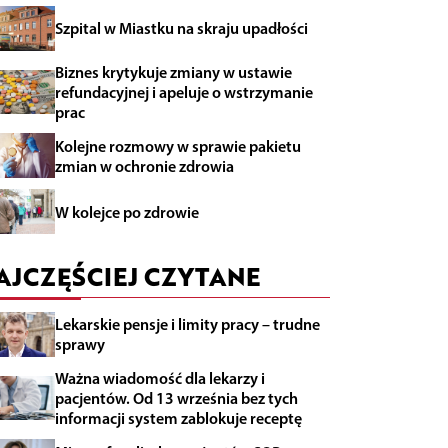
Szpital w Miastku na skraju upadłości
Biznes krytykuje zmiany w ustawie
refundacyjnej i apeluje o wstrzymanie
prac
Kolejne rozmowy w sprawie pakietu
zmian w ochronie zdrowia
W kolejce po zdrowie
AJCZĘŚCIEJ CZYTANE
Lekarskie pensje i limity pracy – trudne
sprawy
Ważna wiadomość dla lekarzy i
pacjentów. Od 13 września bez tych
informacji system zablokuje receptę