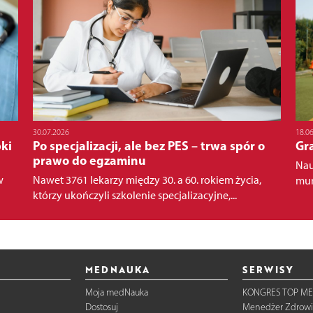
30.07.2026
18.0
ki
Po specjalizacji, ale bez PES – trwa spór o
Gra
prawo do egzaminu
Nau
w
Nawet 3761 lekarzy między 30. a 60. rokiem życia,
mur
którzy ukończyli szkolenie specjalizacyjne,...
MEDNAUKA
SERWISY
Moja medNauka
KONGRES TOP ME
Dostosuj
Menedżer Zdrowi