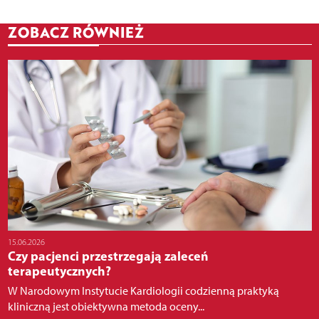
ZOBACZ RÓWNIEŻ
15.06.2026
Czy pacjenci przestrzegają zaleceń
terapeutycznych?
W Narodowym Instytucie Kardiologii codzienną praktyką
kliniczną jest obiektywna metoda oceny...