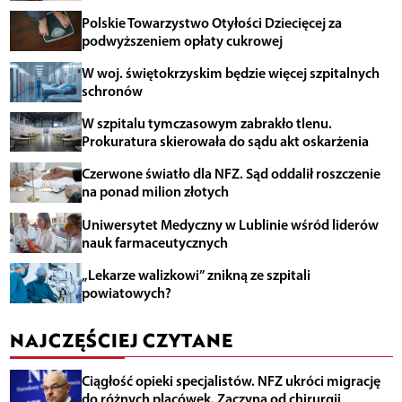
Polskie Towarzystwo Otyłości Dziecięcej za
podwyższeniem opłaty cukrowej
W woj. świętokrzyskim będzie więcej szpitalnych
schronów
W szpitalu tymczasowym zabrakło tlenu.
Prokuratura skierowała do sądu akt oskarżenia
Czerwone światło dla NFZ. Sąd oddalił roszczenie
na ponad milion złotych
Uniwersytet Medyczny w Lublinie wśród liderów
nauk farmaceutycznych
„Lekarze walizkowi” znikną ze szpitali
powiatowych?
NAJCZĘŚCIEJ CZYTANE
Ciągłość opieki specjalistów. NFZ ukróci migrację
do różnych placówek. Zaczyna od chirurgii