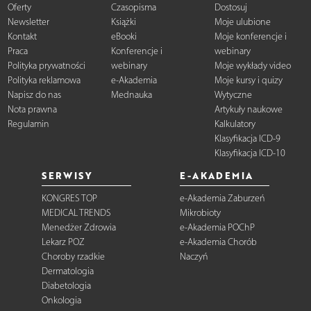
Oferty
Czasopisma
Dostosuj
Newsletter
Książki
Moje ulubione
Kontakt
eBooki
Moje konferencje i
Praca
Konferencje i
webinary
Polityka prywatności
webinary
Moje wykłady video
Polityka reklamowa
e-Akademia
Moje kursy i quizy
Napisz do nas
Mednauka
Wytyczne
Nota prawna
Artykuły naukowe
Regulamin
Kalkulatory
Klasyfikacja ICD-9
Klasyfikacja ICD-10
SERWISY
E-AKADEMIA
KONGRES TOP
e-Akademia Zaburzeń
MEDICAL TRENDS
Mikrobioty
Menedżer Zdrowia
e-Akademia POChP
Lekarz POZ
e-Akademia Chorób
Choroby rzadkie
Naczyń
Dermatologia
Diabetologia
Onkologia