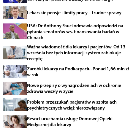
Lekarskie pensje i limity pracy – trudne sprawy
USA: Dr Anthony Fauci odmawia odpowiedzi na
pytania senatorów ws. finansowania badań w
Chinach
Ważna wiadomość dla lekarzy i pacjentów. Od 13
września bez tych informacji system zablokuje
receptę
Zarobki lekarzy na Podkarpaciu. Ponad 1,66 mln zł
w rok
Nowe przepisy o wynagrodzeniach w ochronie
zdrowia weszły w życie
Problem przeszukań pacjentów w szpitalach
psychiatrycznych wciąż nierozwiązany
Resort uruchamia usługę Domowej Opieki
Medycznej dla lekarzy