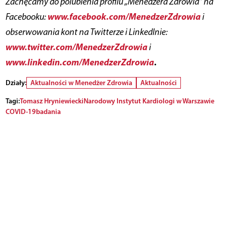
Zachęcamy do polubienia profilu „Menedżera Zdrowia” na
www.facebook.com/MenedzerZdrowia
Facebooku:
i
obserwowania kont na Twitterze i LinkedInie:
www.twitter.com/MenedzerZdrowia
i
www.linkedin.com/MenedzerZdrowia
.
Działy:
Aktualności w Menedżer Zdrowia
Aktualności
Tagi:
Tomasz Hryniewiecki
Narodowy Instytut Kardiologi w Warszawie
COVID-19
badania