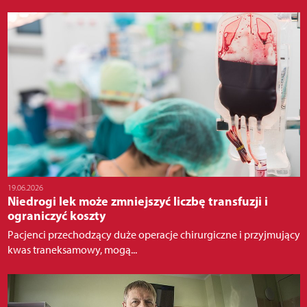
19.06.2026
Niedrogi lek może zmniejszyć liczbę transfuzji i
ograniczyć koszty
Pacjenci przechodzący duże operacje chirurgiczne i przyjmujący
kwas traneksamowy, mogą...