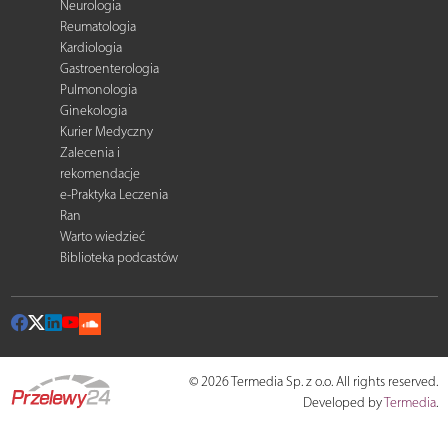
Neurologia
Reumatologia
Kardiologia
Gastroenterologia
Pulmonologia
Ginekologia
Kurier Medyczny
Zalecenia i
rekomendacje
e-Praktyka Leczenia
Ran
Warto wiedzieć
Biblioteka podcastów
© 2026 Termedia Sp. z o.o. All rights reserved.
Developed by
Termedia
.