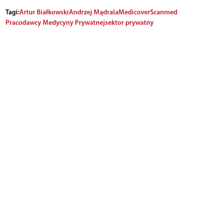
Tagi:
Artur Białkowski
Andrzej Mądrala
Medicover
Scanmed
Pracodawcy Medycyny Prywatnej
sektor prywatny