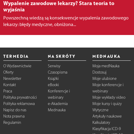
Wypalenie zawodowe lekarzy? Stara teoria to
wyjaśnia
Powszechną wiedzą są konsekwencje wypalenia zawodowego
lekarzy: błędy medyczne, obniżona...
TERMEDIA
NA SKRÓTY
MEDNAUKA
O Wydawnictwie
Serwisy
Moja medNauka
Oferty
Czasopisma
Dostosuj
Newsletter
Książki
Moje ulubione
Kontakt
eBooki
Moje konferencje i
Praca
Konferencje i
webinary
Polityka prywatności
webinary
Moje wykłady video
Polityka reklamowa
e-Akademia
Moje kursy i quizy
Napisz do nas
Mednauka
Wytyczne
Nota prawna
Artykuły naukowe
Regulamin
Kalkulatory
Klasyfikacja ICD-9