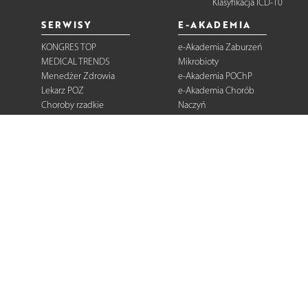
Klasyfikacja ICD-10
SERWISY
E-AKADEMIA
KONGRES TOP
e-Akademia Zaburzeń
MEDICAL TRENDS
Mikrobioty
Menedżer Zdrowia
e-Akademia POChP
Lekarz POZ
e-Akademia Chorób
Choroby rzadkie
Naczyń
Dermatologia
Diabetologia
Onkologia
Neurologia
Reumatologia
Kardiologia
Gastroenterologia
Pulmonologia
Ginekologia
Kurier Medyczny
Zalecenia i
rekomendacje
e-Praktyka Leczenia
Ran