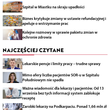
Szpital w Miastku na skraju upadłości
Biznes krytykuje zmiany w ustawie refundacyjnej i
apeluje o wstrzymanie prac
Kolejne rozmowy w sprawie pakietu zmian w
ochronie zdrowia
NAJCZĘŚCIEJ CZYTANE
Lekarskie pensje i limity pracy – trudne sprawy
Mimo afery liczba pacjentów SOR-u w Szpitalu
Południowym nie spadła
Ważna wiadomość dla lekarzy i pacjentów. Od 13
września bez tych informacji system zablokuje
receptę
Zarobki lekarzy na Podkarpaciu. Ponad 1,66 mln zł