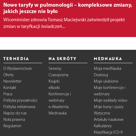
Nowe taryfy w pulmonologii – kompleksowe zmiany,
jakich jeszcze nie było
Wiceminister zdrowia Tomasz Maciejwski zatwierdził projekt
zmian w taryfkacji świadczeń...
TERMEDIA
NA SKRÓTY
MEDNAUKA
O Wydawnictwie
Serwisy
Moja medNauka
Oferty
Czasopisma
Dostosuj
Newsletter
Książki
Moje ulubione
Kontakt
eBooki
Moje konferencje i
Praca
Konferencje i
webinary
Polityka prywatności
webinary
Moje wykłady video
Polityka reklamowa
e-Akademia
Moje kursy i quizy
Napisz do nas
Mednauka
Wytyczne
Nota prawna
Artykuły naukowe
Regulamin
Kalkulatory
Klasyfikacja ICD-9