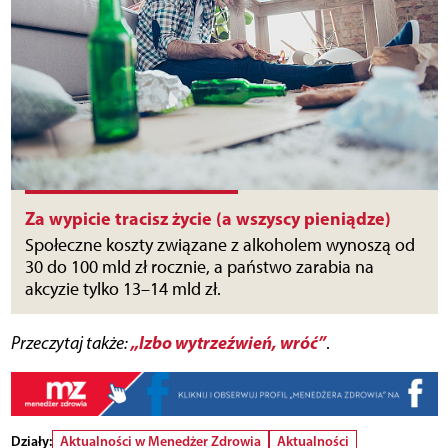
Za wypicie tracisz życie (a wszyscy pieniądze)
Społeczne koszty związane z alkoholem wynoszą od
30 do 100 mld zł rocznie, a państwo zarabia na
akcyzie tylko 13–14 mld zł.
„Izbo wytrzeźwień, wróć”
Przeczytaj także:
.
Działy:
Aktualności w Menedżer Zdrowia
Aktualności