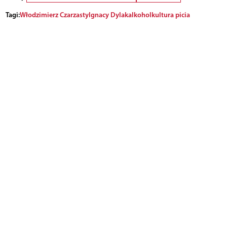
Tagi:
Włodzimierz Czarzasty
Ignacy Dylak
alkohol
kultura picia