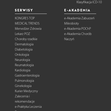
Klasyfikacja ICD-10
SERWISY
E-AKADEMIA
KONGRES TOP
e-Akademia Zaburzeń
MEDICAL TRENDS
Mikrobioty
Menedżer Zdrowia
e-Akademia POChP
Lekarz POZ
e-Akademia Chorób
Choroby rzadkie
Naczyń
Dermatologia
Diabetologia
Onkologia
Neurologia
Reumatologia
Kardiologia
Gastroenterologia
Pulmonologia
Ginekologia
Kurier Medyczny
Zalecenia i
rekomendacje
e-Praktyka Leczenia