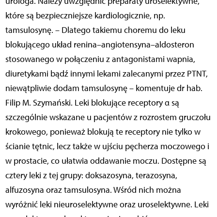
urologa. Należy uwzględnić preparaty uroselektywne,
które są bezpieczniejsze kardiologicznie, np.
tamsulosynę. – Dlatego takiemu choremu do leku
blokującego układ renina–angiotensyna–aldosteron
stosowanego w połączeniu z antagonistami wapnia,
diuretykami bądź innymi lekami zalecanymi przez PTNT,
niewątpliwie dodam tamsulosynę – komentuje dr hab.
Filip M. Szymański. Leki blokujące receptory α są
szczególnie wskazane u pacjentów z rozrostem gruczołu
krokowego, ponieważ blokują te receptory nie tylko w
ścianie tętnic, lecz także w ujściu pęcherza moczowego i
w prostacie, co ułatwia oddawanie moczu. Dostępne są
cztery leki z tej grupy: doksazosyna, terazosyna,
alfuzosyna oraz tamsulosyna. Wśród nich można
wyróżnić leki nieuroselektywne oraz uroselektywne. Leki