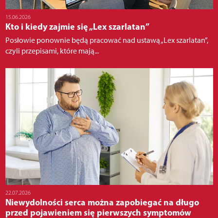
15.06.2026
Kto i kiedy zajmie się „Lex szarlatan”
Posłowie ponownie będą pracować nad ustawą „Lex szarlatan”,
czyli przepisami, które mają...
22.07.2026
Niewydolności serca można zapobiegać na długo
przed pojawieniem się pierwszych symptomów