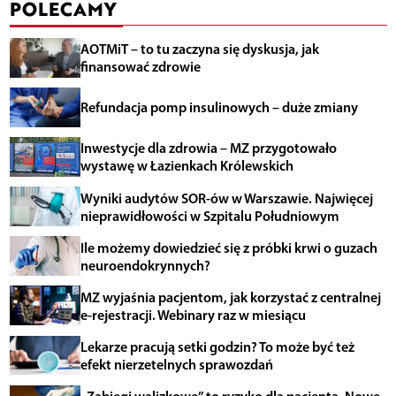
POLECAMY
AOTMiT – to tu zaczyna się dyskusja, jak
finansować zdrowie
Refundacja pomp insulinowych – duże zmiany
Inwestycje dla zdrowia – MZ przygotowało
wystawę w Łazienkach Królewskich
Wyniki audytów SOR-ów w Warszawie. Najwięcej
nieprawidłowości w Szpitalu Południowym
Ile możemy dowiedzieć się z próbki krwi o guzach
neuroendokrynnych?
MZ wyjaśnia pacjentom, jak korzystać z centralnej
e-rejestracji. Webinary raz w miesiącu
Lekarze pracują setki godzin? To może być też
efekt nierzetelnych sprawozdań