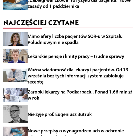
„Zabiegi walizkowe” to ryzyko dla pacjenta. Nowe
zasady od 1 października
NAJCZĘŚCIEJ CZYTANE
Mimo afery liczba pacjentów SOR-u w Szpitalu
Południowym nie spadła
Lekarskie pensje i limity pracy – trudne sprawy
Ważna wiadomość dla lekarzy i pacjentów. Od 13
września bez tych informacji system zablokuje
receptę
Zarobki lekarzy na Podkarpaciu. Ponad 1,66 mln zł
w rok
Nie żyje prof. Eugeniusz Butruk
Nowe przepisy o wynagrodzeniach w ochronie