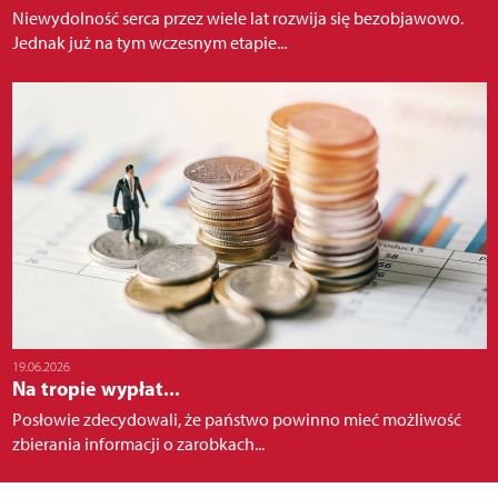
Niewydolność serca przez wiele lat rozwija się bezobjawowo.
Jednak już na tym wczesnym etapie...
19.06.2026
Na tropie wypłat...
Posłowie zdecydowali, że państwo powinno mieć możliwość
zbierania informacji o zarobkach...