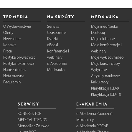
TERMEDIA
NA SKRÓTY
MEDNAUKA
O Wydawnictwie
Serwisy
Moja medNauka
Oferty
Czasopisma
Dostosuj
Newsletter
Książki
Moje ulubione
Kontakt
eBooki
Moje konferencje i
Praca
Konferencje i
webinary
Polityka prywatności
webinary
Moje wykłady video
Polityka reklamowa
e-Akademia
Moje kursy i quizy
Napisz do nas
Mednauka
Wytyczne
Nota prawna
Artykuły naukowe
Regulamin
Kalkulatory
Klasyfikacja ICD-9
Klasyfikacja ICD-10
SERWISY
E-AKADEMIA
KONGRES TOP
e-Akademia Zaburzeń
MEDICAL TRENDS
Mikrobioty
Menedżer Zdrowia
e-Akademia POChP