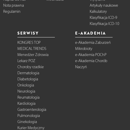
Nota prawna
Artykuły naukowe
Regulamin
Kalkulatory
Klasyfikacja ICD-9
Klasyfikacja ICD-10
SERWISY
E-AKADEMIA
KONGRES TOP
e-Akademia Zaburzeń
MEDICAL TRENDS
Mikrobioty
Menedżer Zdrowia
e-Akademia POChP
Lekarz POZ
e-Akademia Chorób
Choroby rzadkie
Naczyń
Dermatologia
Diabetologia
Onkologia
Neurologia
Reumatologia
Kardiologia
Gastroenterologia
Pulmonologia
Ginekologia
Kurier Medyczny