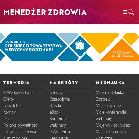
MENEDŻER ZDROWIA
TERMEDIA
NA SKRÓTY
MEDNAUKA
O Wydawnictwie
Serwisy
Moja medNauka
Oferty
Czasopisma
Dostosuj
Newsletter
Książki
Moje ulubione
Kontakt
eBooki
Moje konferencje i
Praca
Konferencje i
webinary
Polityka prywatności
webinary
Moje wykłady video
Polityka reklamowa
e-Akademia
Moje kursy i quizy
Napisz do nas
Mednauka
Wytyczne