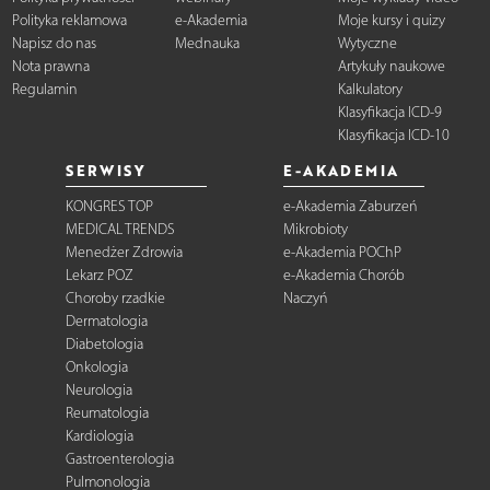
Polityka reklamowa
e-Akademia
Moje kursy i quizy
Napisz do nas
Mednauka
Wytyczne
Nota prawna
Artykuły naukowe
Regulamin
Kalkulatory
Klasyfikacja ICD-9
Klasyfikacja ICD-10
SERWISY
E-AKADEMIA
KONGRES TOP
e-Akademia Zaburzeń
MEDICAL TRENDS
Mikrobioty
Menedżer Zdrowia
e-Akademia POChP
Lekarz POZ
e-Akademia Chorób
Choroby rzadkie
Naczyń
Dermatologia
Diabetologia
Onkologia
Neurologia
Reumatologia
Kardiologia
Gastroenterologia
Pulmonologia