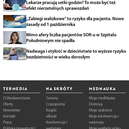
Lekarze pracują setki godzin? To może być też
efekt nierzetelnych sprawozdań
„Zabiegi walizkowe” to ryzyko dla pacjenta. Nowe
zasady od 1 października
Mimo afery liczba pacjentów SOR-u w Szpitalu
Południowym nie spadła
Nadwaga i otyłość w dzieciństwie to wyższe ryzyko
bezdzietności w wieku dorosłym
TERMEDIA
NA SKRÓTY
MEDNAUKA
O Wydawnictwie
Serwisy
Moja medNauka
Oferty
Czasopisma
Dostosuj
Newsletter
Książki
Moje ulubione
Kontakt
eBooki
Moje konferencje i
Praca
Konferencje i
webinary
Polityka prywatności
webinary
Moje wykłady video