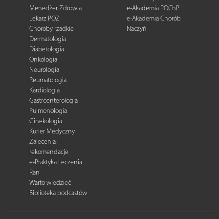
Menedżer Zdrowia
e-Akademia POChP
Lekarz POZ
e-Akademia Chorób
Choroby rzadkie
Naczyń
Dermatologia
Diabetologia
Onkologia
Neurologia
Reumatologia
Kardiologia
Gastroenterologia
Pulmonologia
Ginekologia
Kurier Medyczny
Zalecenia i
rekomendacje
e-Praktyka Leczenia
Ran
Warto wiedzieć
Biblioteka podcastów