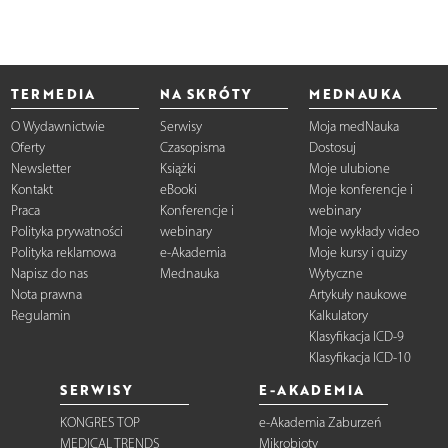
TERMEDIA
NA SKRÓTY
MEDNAUKA
O Wydawnictwie
Serwisy
Moja medNauka
Oferty
Czasopisma
Dostosuj
Newsletter
Książki
Moje ulubione
Kontakt
eBooki
Moje konferencje i
Praca
Konferencje i
webinary
Polityka prywatności
webinary
Moje wykłady video
Polityka reklamowa
e-Akademia
Moje kursy i quizy
Napisz do nas
Mednauka
Wytyczne
Nota prawna
Artykuły naukowe
Regulamin
Kalkulatory
Klasyfikacja ICD-9
Klasyfikacja ICD-10
SERWISY
E-AKADEMIA
KONGRES TOP
e-Akademia Zaburzeń
MEDICAL TRENDS
Mikrobioty