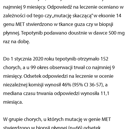
najmniej 9 miesięcy. Odpowiedź na leczenie oceniano w
zależności od tego czy „mutację skaczącą” w eksonie 14
genu MET stwierdzono w tkance guza czy w biopsji
płynnej. Tepotynib podawano doustnie w dawce 500 mg
raz na dobę.
Do 1 stycznia 2020 roku tepotynib otrzymało 152
chorych, a u 99 okres obserwacji trwał co najmniej 9
miesięcy. Odsetek odpowiedzi na leczenie w ocenie
niezależnej komisji wynosił 46% (95% CI 36-57), a
mediana czasu trwania odpowiedzi wynosiła 11,1
miesiąca.
W grupie chorych, u których mutację w genie MET
stwierdzono w biopsji płynnej (n=66) odsetek