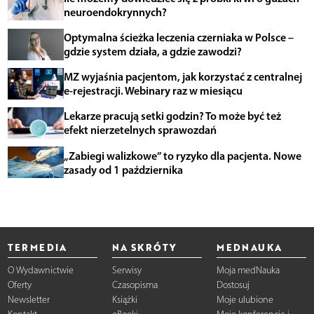
neuroendokrynnych?
Optymalna ścieżka leczenia czerniaka w Polsce –
gdzie system działa, a gdzie zawodzi?
MZ wyjaśnia pacjentom, jak korzystać z centralnej
e-rejestracji. Webinary raz w miesiącu
Lekarze pracują setki godzin? To może być też
efekt nierzetelnych sprawozdań
„Zabiegi walizkowe” to ryzyko dla pacjenta. Nowe
zasady od 1 października
TERMEDIA
NA SKRÓTY
MEDNAUKA
O Wydawnictwie
Serwisy
Moja medNauka
Oferty
Czasopisma
Dostosuj
Newsletter
Książki
Moje ulubione