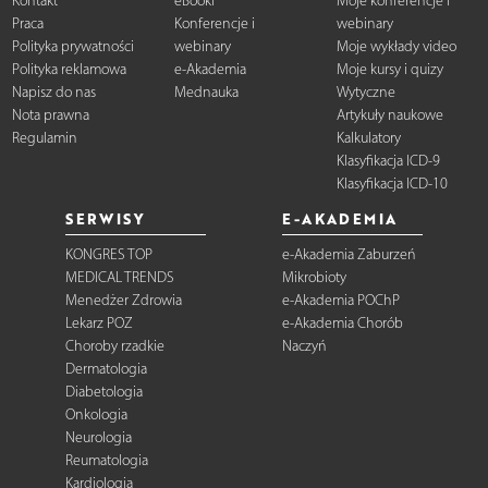
Kontakt
eBooki
Moje konferencje i
Praca
Konferencje i
webinary
Polityka prywatności
webinary
Moje wykłady video
Polityka reklamowa
e-Akademia
Moje kursy i quizy
Napisz do nas
Mednauka
Wytyczne
Nota prawna
Artykuły naukowe
Regulamin
Kalkulatory
Klasyfikacja ICD-9
Klasyfikacja ICD-10
SERWISY
E-AKADEMIA
KONGRES TOP
e-Akademia Zaburzeń
MEDICAL TRENDS
Mikrobioty
Menedżer Zdrowia
e-Akademia POChP
Lekarz POZ
e-Akademia Chorób
Choroby rzadkie
Naczyń
Dermatologia
Diabetologia
Onkologia
Neurologia
Reumatologia
Kardiologia