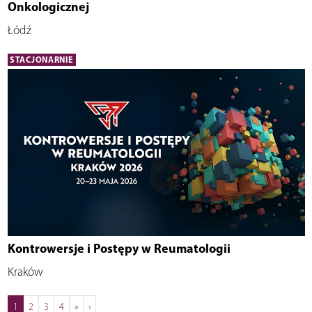
Onkologicznej
Łódź
STACJONARNIE
Kontrowersje i Postępy w Reumatologii
Kraków
1
2
3
4
»
›