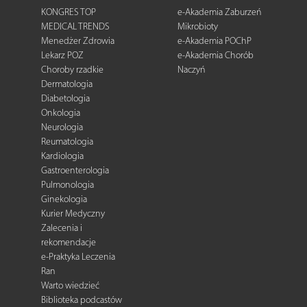
KONGRES TOP
e-Akademia Zaburzeń
MEDICAL TRENDS
Mikrobioty
Menedżer Zdrowia
e-Akademia POChP
Lekarz POZ
e-Akademia Chorób
Choroby rzadkie
Naczyń
Dermatologia
Diabetologia
Onkologia
Neurologia
Reumatologia
Kardiologia
Gastroenterologia
Pulmonologia
Ginekologia
Kurier Medyczny
Zalecenia i
rekomendacje
e-Praktyka Leczenia
Ran
Warto wiedzieć
Biblioteka podcastów