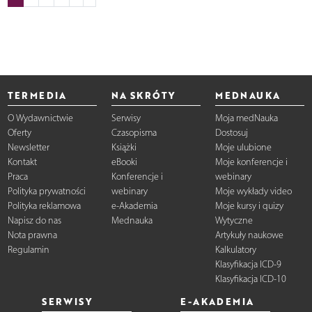
TERMEDIA
NA SKRÓTY
MEDNAUKA
O Wydawnictwie
Serwisy
Moja medNauka
Oferty
Czasopisma
Dostosuj
Newsletter
Książki
Moje ulubione
Kontakt
eBooki
Moje konferencje i
Praca
Konferencje i
webinary
Polityka prywatności
webinary
Moje wykłady video
Polityka reklamowa
e-Akademia
Moje kursy i quizy
Napisz do nas
Mednauka
Wytyczne
Nota prawna
Artykuły naukowe
Regulamin
Kalkulatory
Klasyfikacja ICD-9
Klasyfikacja ICD-10
SERWISY
E-AKADEMIA