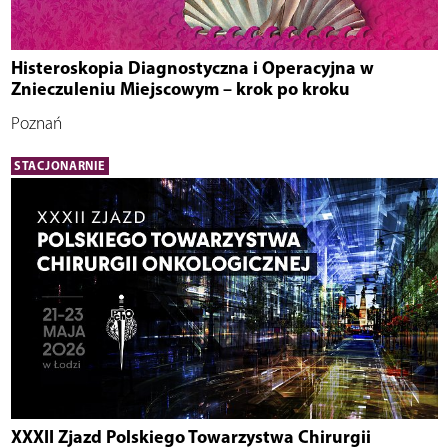
Histeroskopia Diagnostyczna i Operacyjna w
Znieczuleniu Miejscowym – krok po kroku
Poznań
STACJONARNIE
XXXII Zjazd Polskiego Towarzystwa Chirurgii