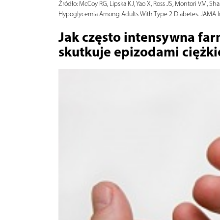
Źródło:
McCoy RG, Lipska KJ, Yao X, Ross JS, Montori VM, Sh
Hypoglycemia Among Adults With Type 2 Diabetes. JAMA I
Jak często intensywna far
skutkuje epizodami ciężki