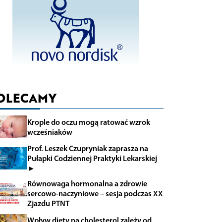
OLECAMY
Krople do oczu mogą ratować wzrok
wcześniaków
Prof. Leszek Czupryniak zaprasza na
Pułapki Codziennej Praktyki Lekarskiej
►
Równowaga hormonalna a zdrowie
sercowo-naczyniowe – sesja podczas XX
Zjazdu PTNT
Wpływ diety na cholesterol zależy od