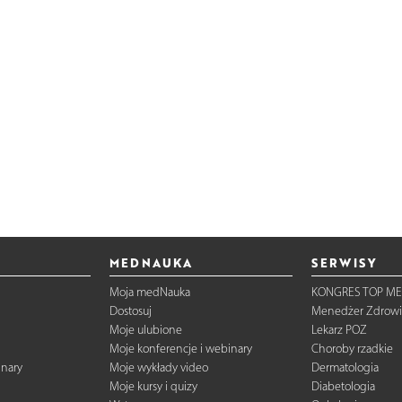
MEDNAUKA
SERWISY
Moja medNauka
KONGRES TOP ME
Dostosuj
Menedżer Zdrowi
Moje ulubione
Lekarz POZ
Moje konferencje i webinary
Choroby rzadkie
inary
Moje wykłady video
Dermatologia
Moje kursy i quizy
Diabetologia