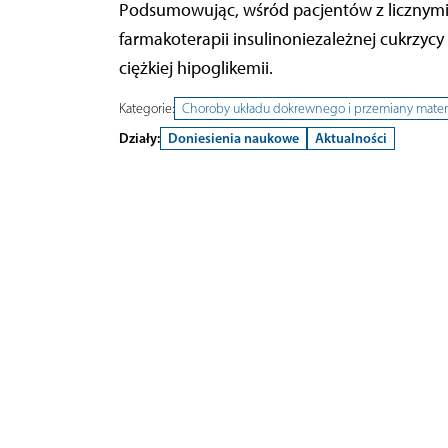
Podsumowując, wśród pacjentów z licznymi
farmakoterapii insulinoniezależnej cukrzyc
ciężkiej hipoglikemii.
Kategorie:
Choroby układu dokrewnego i przemiany materi
Działy:
Doniesienia naukowe
Aktualności