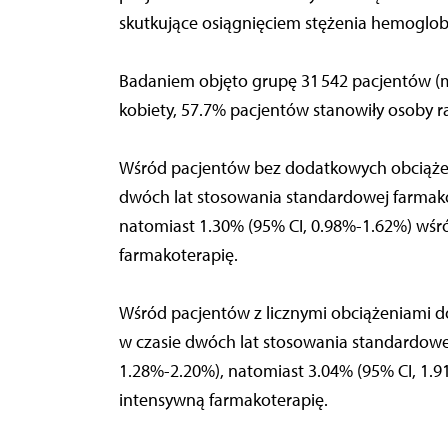
skutkujące osiągnięciem stężenia hemoglobi
Badaniem objęto grupę 31 542 pacjentów (m
kobiety, 57.7% pacjentów stanowiły osoby ras
Wśród pacjentów bez dodatkowych obciążeń r
dwóch lat stosowania standardowej farmako
natomiast 1.30% (95% CI, 0.98%-1.62%) wśr
farmakoterapię.
Wśród pacjentów z licznymi obciążeniami do
w czasie dwóch lat stosowania standardowe
1.28%-2.20%), natomiast 3.04% (95% CI, 1.
intensywną farmakoterapię.