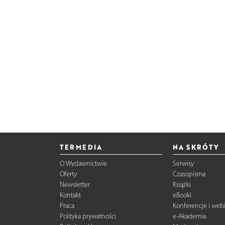
TERMEDIA
NA SKRÓTY
O Wydawnictwie
Serwisy
Oferty
Czasopisma
Newsletter
Książki
Kontakt
eBooki
Praca
Konferencje i web
Polityka prywatności
e-Akademia