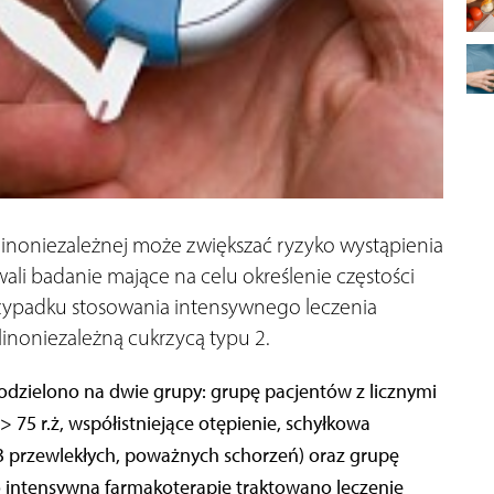
linoniezależnej może zwiększać ryzyko wystąpienia
wali badanie mające na celu określenie częstości
rzypadku stosowania intensywnego leczenia
inoniezależną cukrzycą typu 2.
dzielono na dwie grupy: grupę pacjentów z licznymi
 75 r.ż, współistniejące otępienie, schyłkowa
3 przewlekłych, poważnych schorzeń) oraz grupę
 intensywną farmakoterapię traktowano leczenie