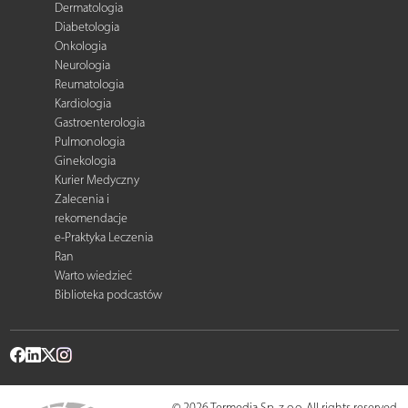
Dermatologia
Diabetologia
Onkologia
Neurologia
Reumatologia
Kardiologia
Gastroenterologia
Pulmonologia
Ginekologia
Kurier Medyczny
Zalecenia i
rekomendacje
e-Praktyka Leczenia
Ran
Warto wiedzieć
Biblioteka podcastów
© 2026 Termedia Sp. z o.o. All rights reserved.