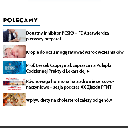
POLECAMY
Doustny inhibitor PCSK9 – FDA zatwierdza
pierwszy preparat
Krople do oczu mogą ratować wzrok wcześniaków
Prof. Leszek Czupryniak zaprasza na Pułapki
Codziennej Praktyki Lekarskiej ►
Równowaga hormonalna a zdrowie sercowo-
naczyniowe – sesja podczas XX Zjazdu PTNT
Wpływ diety na cholesterol zależy od genów