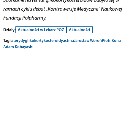
Spotkanie na temat glikokortykosteroidów odbyło się w
ramach cyklu debat „Kontrowersje Medyczne” Naukowej
Fundacji Polpharmy.
Działy:
Aktualności w Lekarz POZ
Aktualności
Tagi:
sterydy
glikokortykosteroidy
astma
Jarosław Woroń
Piotr Kuna
Adam Kobayashi