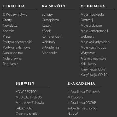
TERMEDIA
NA SKRÓTY
MEDNAUKA
O Wydawnictwie
Serwisy
Moja medNauka
Oferty
Czasopisma
Dostosuj
Newsletter
Książki
Moje ulubione
Kontakt
eBooki
Moje konferencje i
Praca
Konferencje i
webinary
Polityka prywatności
webinary
Moje wykłady video
Polityka reklamowa
e-Akademia
Moje kursy i quizy
Napisz do nas
Mednauka
Wytyczne
Nota prawna
Artykuły naukowe
Regulamin
Kalkulatory
Klasyfikacja ICD-9
Klasyfikacja ICD-10
SERWISY
E-AKADEMIA
KONGRES TOP
e-Akademia Zaburzeń
MEDICAL TRENDS
Mikrobioty
Menedżer Zdrowia
e-Akademia POChP
Lekarz POZ
e-Akademia Chorób
Choroby rzadkie
Naczyń