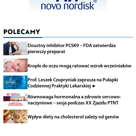
POLECAMY
Doustny inhibitor PCSK9 – FDA zatwierdza
pierwszy preparat
Krople do oczu mogą ratować wzrok wcześniaków
Prof. Leszek Czupryniak zaprasza na Pułapki
Codziennej Praktyki Lekarskiej ►
Równowaga hormonalna a zdrowie sercowo-
naczyniowe – sesja podczas XX Zjazdu PTNT
Wpływ diety na cholesterol zależy od genów