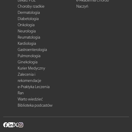
Lekarz POZ
e-Akademia Chorób
Choroby rzadkie
Naczyń
Dermatologia
Diabetologia
Onkologia
Neurologia
Reumatologia
Kardiologia
Gastroenterologia
Pulmonologia
Ginekologia
Kurier Medyczny
Zalecenia i
rekomendacje
e-Praktyka Leczenia
Ran
Warto wiedzieć
Biblioteka podcastów