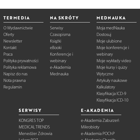
TERMEDIA
NA SKRÓTY
MEDNAUKA
O Wydawnictwie
Serwisy
Moja medNauka
Oferty
Czasopisma
Dostosuj
Newsletter
Książki
Moje ulubione
Kontakt
eBooki
Moje konferencje i
Praca
Konferencje i
webinary
Polityka prywatności
webinary
Moje wykłady video
Polityka reklamowa
e-Akademia
Moje kursy i quizy
Napisz do nas
Mednauka
Wytyczne
Nota prawna
Artykuły naukowe
Regulamin
Kalkulatory
Klasyfikacja ICD-9
Klasyfikacja ICD-10
SERWISY
E-AKADEMIA
KONGRES TOP
e-Akademia Zaburzeń
MEDICAL TRENDS
Mikrobioty
Menedżer Zdrowia
e-Akademia POChP