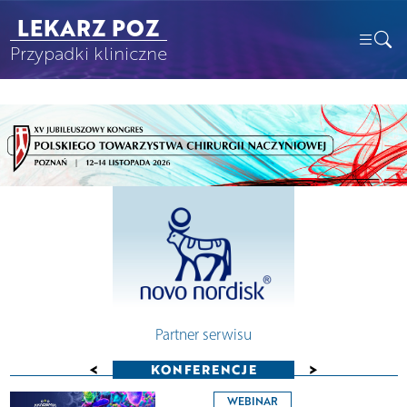
LEKARZ POZ
Przypadki kliniczne
Partner serwisu
<
>
KONFERENCJE
WEBINAR