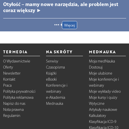
Otyłość – mamy nowe narzędzia, ale problem jest
coraz większy ►
Więcej
TERMEDIA
NA SKRÓTY
MEDNAUKA
O Wydawnictwie
Serwisy
Moja medNauka
Oferty
Czasopisma
Dostosuj
Newsletter
Książki
Moje ulubione
Kontakt
eBooki
Moje konferencje i
Praca
Konferencje i
webinary
Polityka prywatności
webinary
Moje wykłady video
Polityka reklamowa
e-Akademia
Moje kursy i quizy
Napisz do nas
Mednauka
Wytyczne
Nota prawna
Artykuły naukowe
Regulamin
Kalkulatory
Klasyfikacja ICD-9
Klasyfikacja ICD-10