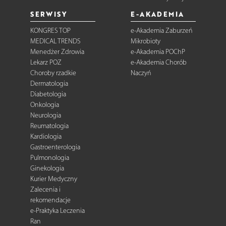
SERWISY
E-AKADEMIA
KONGRES TOP
e-Akademia Zaburzeń
MEDICAL TRENDS
Mikrobioty
Menedżer Zdrowia
e-Akademia POChP
Lekarz POZ
e-Akademia Chorób
Choroby rzadkie
Naczyń
Dermatologia
Diabetologia
Onkologia
Neurologia
Reumatologia
Kardiologia
Gastroenterologia
Pulmonologia
Ginekologia
Kurier Medyczny
Zalecenia i
rekomendacje
e-Praktyka Leczenia
Ran