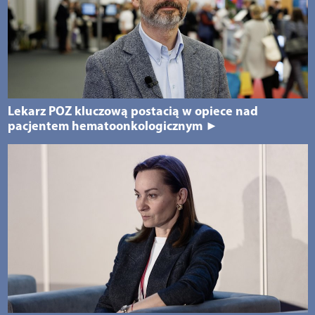
Lekarz POZ kluczową postacią w opiece nad
pacjentem hematoonkologicznym ►