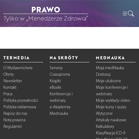
PRAWO
Tylko w „Menedżerze Zdrowia”
TERMEDIA
NA SKRÓTY
MEDNAUKA
O Wydawnictwie
Serwisy
Moja medNauka
Oferty
Czasopisma
Dostosuj
Newsletter
Książki
Moje ulubione
Kontakt
eBooki
Moje konferencje i
Praca
Konferencje i
webinary
Polityka prywatności
webinary
Moje wykłady video
Polityka reklamowa
e-Akademia
Moje kursy i quizy
Napisz do nas
Mednauka
Wytyczne
Nota prawna
Artykuły naukowe
Regulamin
Kalkulatory
Klasyfikacja ICD-9