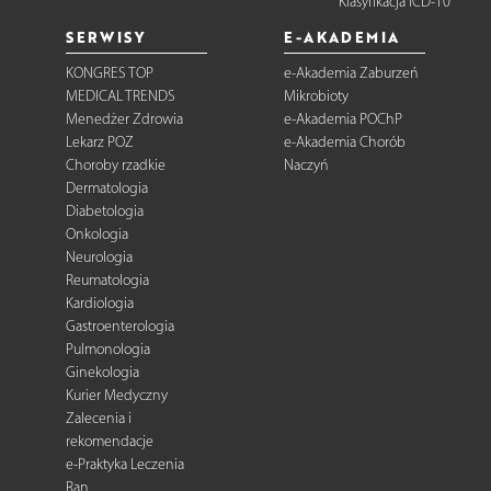
Klasyfikacja ICD-10
SERWISY
E-AKADEMIA
KONGRES TOP
e-Akademia Zaburzeń
MEDICAL TRENDS
Mikrobioty
Menedżer Zdrowia
e-Akademia POChP
Lekarz POZ
e-Akademia Chorób
Choroby rzadkie
Naczyń
Dermatologia
Diabetologia
Onkologia
Neurologia
Reumatologia
Kardiologia
Gastroenterologia
Pulmonologia
Ginekologia
Kurier Medyczny
Zalecenia i
rekomendacje
e-Praktyka Leczenia
Ran