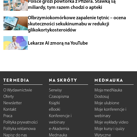
Polsce grozi powtórka z Pfizera. Stawką są
miliardy, tym razem chodzi o apteki
Olbrzymiokomórkowe zapalenie tętnic – ocena
skuteczności sekukinumabu w redukcji
glikokortykosteroidów
Lekarze AI zmorą na YouTube
TERMEDIA
NA SKRÓTY
MEDNAUKA
O Wydawnictwie
Serwisy
Moja medNauka
Oferty
Czasopisma
Dostosuj
Newsletter
Książki
Moje ulubione
Kontakt
eBooki
Moje konferencje i
Praca
Konferencje i
webinary
Polityka prywatności
webinary
Moje wykłady video
Polityka reklamowa
e-Akademia
Moje kursy i quizy
Napisz do nas
Mednauka
Wytyczne