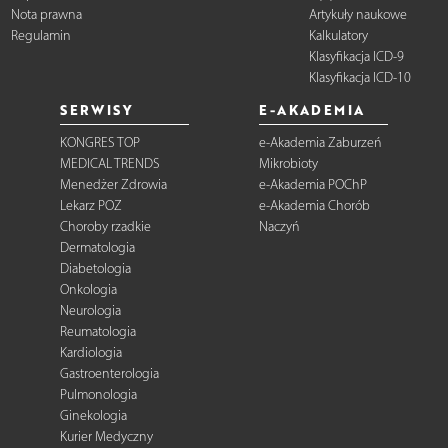
Nota prawna
Artykuły naukowe
Regulamin
Kalkulatory
Klasyfikacja ICD-9
Klasyfikacja ICD-10
SERWISY
E-AKADEMIA
KONGRES TOP
e-Akademia Zaburzeń
MEDICAL TRENDS
Mikrobioty
Menedżer Zdrowia
e-Akademia POChP
Lekarz POZ
e-Akademia Chorób
Choroby rzadkie
Naczyń
Dermatologia
Diabetologia
Onkologia
Neurologia
Reumatologia
Kardiologia
Gastroenterologia
Pulmonologia
Ginekologia
Kurier Medyczny